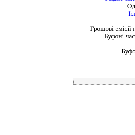
Од
Іс
Грошові емісії 
Буфоні час
Буфо