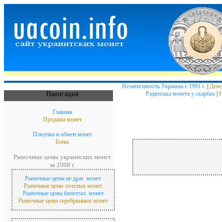
Независимость Украины с 1991 г.
|
Дене
Навигация
Радянська монета у скарбах
|
Н
Главная
Продажа монет
Покупка и обмен монет
Боны
Рыночные цены украинских монет
за 2008 г.
Рыночные цены не драг. монет
Рыночные цены золотых монет
Рыночные цены билеттал. монет
Рыночные цены серебрянных монет