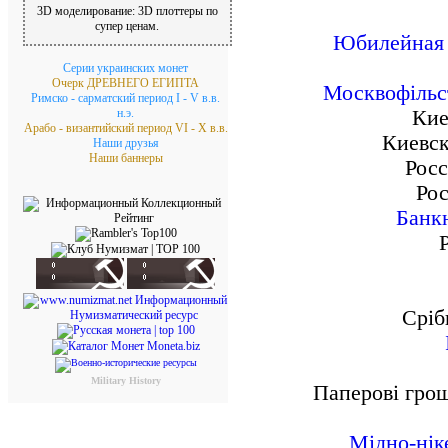
3D моделирование: 3D плоттеры по
супер ценам.
Юбилейная м
Серии украинских монет
Очерк ДРЕВНЕГО ЕГИПТА
Москвофільст
Римско - сарматский период I - V в.в.
н.э.
Кие
Арабо - византийский период VI - X в.в.
Киевско
Наши друзья
Наши баннеры
Росс
Рос
Банкн
Сріб
Military History
Паперові грош
Мідно-нік