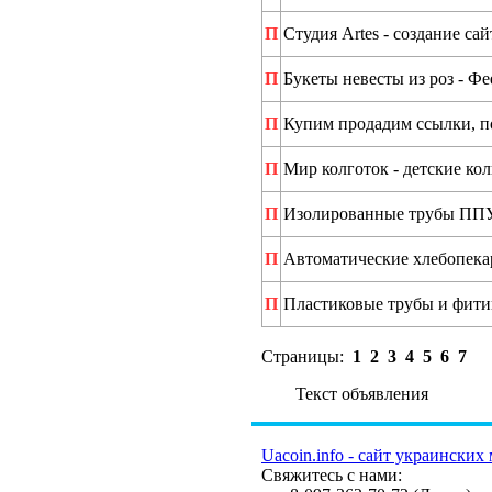
П
Студия Artes - создание сай
П
Букеты невесты из роз - Фе
П
Купим продадим ссылки, п
П
Мир колготок - детские ко
П
Изолированные трубы ППУ
П
Автоматические хлебопек
П
Пластиковые трубы и фити
Страницы:
1
2
3
4
5
6
7
Текст объявления
Uacoin.info - сайт украинских 
Свяжитесь с нами: