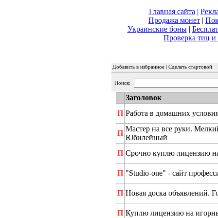
Главная сайта
|
Рекл
Продажа монет
|
Пок
Украинские боны
|
Бесплат
Проверка тиц и 
Добавить в избранное | Сделать стартовой
Поиск:
Заголовок
П
Работа в домашних условия
Мастер на все руки. Мелкий
П
Юбилейный
П
Срочно куплю лицензию н
П
"Studio-one" - сайт профе
П
Новая доска объявлений. Г
П
Куплю лицензию на игорн