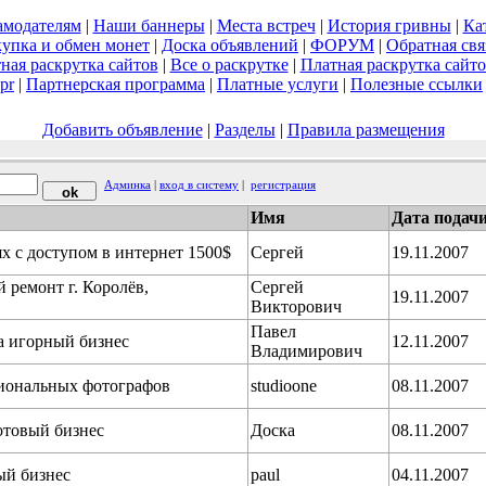
амодателям
|
Наши баннеры
|
Места встреч
|
История гривны
|
Ка
упка и обмен монет
|
Доска объявлений
|
ФОРУМ
|
Обратная свя
ная раскрутка сайтов
|
Все о раскрутке
|
Платная раскрутка сайт
pr
|
Партнерская программа
|
Платные услуги
|
Полезные ссылки
Добавить объявление
|
Разделы
|
Правила размещения
Админка
|
вход в систему
|
регистрация
Имя
Дата подач
х с доступом в интернет 1500$
Сергей
19.11.2007
 ремонт г. Королёв,
Сергей
19.11.2007
Викторович
Павел
а игорный бизнес
12.11.2007
Владимирович
ссиональных фотографов
studioone
08.11.2007
отовый бизнес
Доска
08.11.2007
ый бизнес
paul
04.11.2007