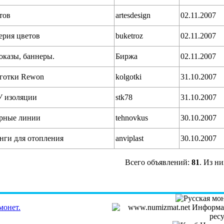
тов
artesdesign
02.11.2007
ерия цветов
buketroz
02.11.2007
оказы, баннеры.
Биржа
02.11.2007
лготки Rewon
kolgotki
31.10.2007
 изоляции
stk78
31.10.2007
арные линии
tehnovkus
30.10.2007
нги для отопления
anviplast
30.10.2007
Всего объявлений:
81
. Из н
монет.