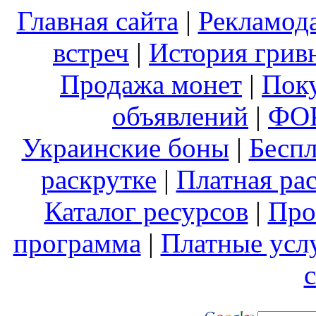
Главная сайта
|
Рекламод
встреч
|
История грив
Продажа монет
|
Поку
объявлений
|
ФО
Украинские боны
|
Беспл
раскрутке
|
Платная рас
Каталог ресурсов
|
Про
программа
|
Платные усл