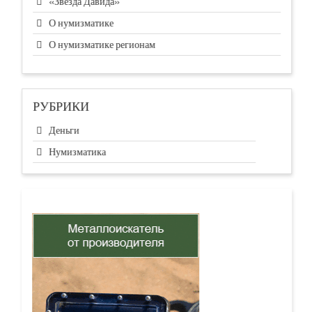
«Звезда Давида»
О нумизматике
О нумизматике регионам
РУБРИКИ
Деньги
Нумизматика