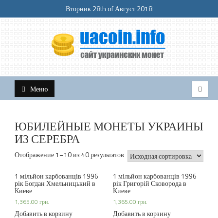
Вторник 28th of Август 2018
На сайте представлены очень много интересной и полезной
uacoin.info — сайт украинских
информации. Для всех любителей бонистики и нумизматики я
Меню
создал сайт, посвященный коллекционированию украинских
монет
юбилейных монет.
ЮБИЛЕЙНЫЕ МОНЕТЫ УКРАИНЫ
ИЗ СЕРЕБРА
Отображение 1–10 из 40 результатов
1 мільйон карбованців 1996
1 мільйон карбованців 1996
рік Богдан Хмельницький в
рік Григорій Сковорода в
Киеве
Киеве
1,365.00
грн.
1,365.00
грн.
Добавить в корзину
Добавить в корзину