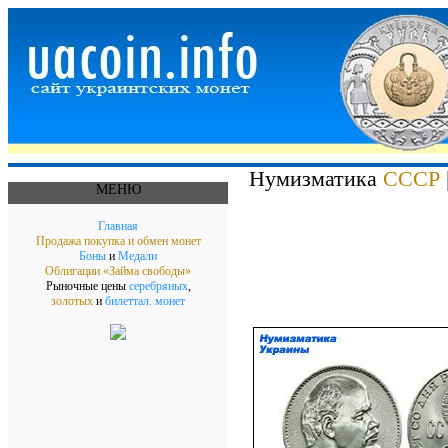
Нумизматика
СССР
МЕНЮ
Главная
Продажа покупка и обмен монет
Боны
и
Медали
Облигации «Займа свободы»
Рыночные цены
серебряных
,
золотых
и
билеттал. монет