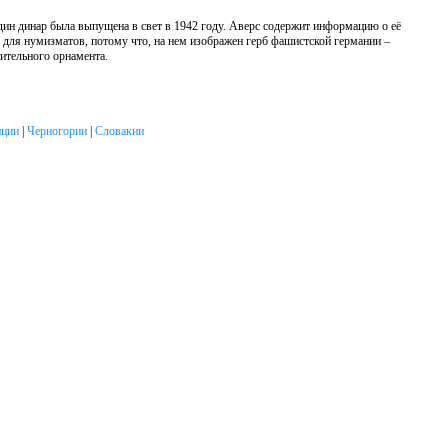
один динар была выпущена в свет в 1942 году. Аверс содержит информацию о её
 для нумизматов, потому что, на нем изображен герб фашистской германии –
ительного орнамента.
ции
|
Черногории
|
Словакии