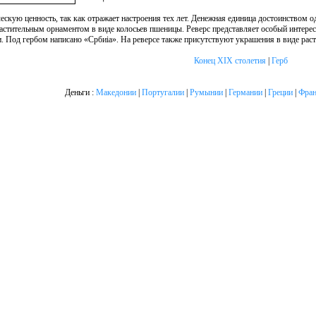
ескую ценность, так как отражает настроения тех лет. Денежная единица достоинством 
растительным орнаментом в виде колосьев пшеницы. Реверс представляет особый интерес
 Под гербом написано «Србиiа». На реверсе также присутствуют украшения в виде раст
Конец XIX столетия
|
Герб
Деньги :
Македонии
|
Португалии
|
Румынии
|
Германии
|
Греции
|
Фран