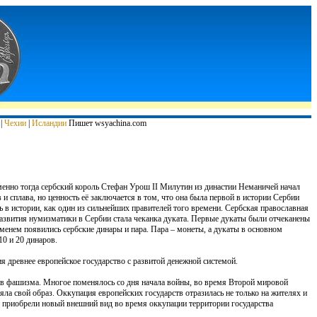
|
Чехии
|
Исландии
Пишет wsyachina.com
менно тогда сербский король Стефан Урош II Милутин из династии Неманичей начал
и сплава, но ценность её заключается в том, что она была первой в истории Сербии
ь в истории, как один из сильнейших правителей того времени. Сербская православная
азвития нумизматики в Сербии стала чеканка дуката. Первые дукаты были отчеканены
еменем появились сербские динары и пара. Пара – монеты, а дукаты в основном
10 и 20 динаров.
я древнее европейское государство с развитой денежной системой.
ив фашизма. Многое поменялось со дня начала войны, во время Второй мировой
яла свой образ. Оккупация европейских государств отразилась не только на жителях и
и приобрели новый внешний вид во время оккупации территории государства