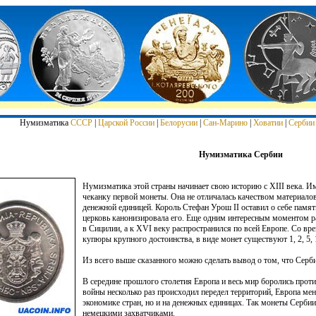
Нумизматика
СССР
|
Царской России
|
Белорусии
|
Сан-Марино
|
Ховатии
|
Сербии
Нумизматика Сербии
Нумизматика этой страны начинает свою историю с XIII века. И
чеканку первой монеты. Она не отличалась качеством материалов 
денежной единицей. Король Стефан Урош II оставил о себе памят
церковь канонизировала его. Еще одним интересным моментом р
в Сицилии, а к XVI веку распространился по всей Европе. Со вр
купюры крупного достоинства, в виде монет существуют 1, 2, 5, 
Из всего выше сказанного можно сделать вывод о том, что Серби
В середине прошлого столетия Европа и весь мир боролись прот
войны несколько раз происходил передел территорий, Европа мен
экономике стран, но и на денежных единицах. Так монеты Серби
немецкими захватчиками.