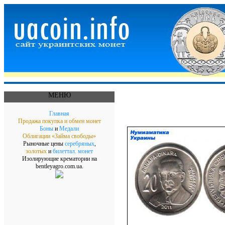
МЕНЮ
Главная
Продажа покупка и обмен монет
Боны
и
Медали
Облигации «Займа свободы»
Рыночные цены
серебряных
,
золотых
и
билеттал. монет
Изолирующие крематории на
bentleyagro.com.ua.