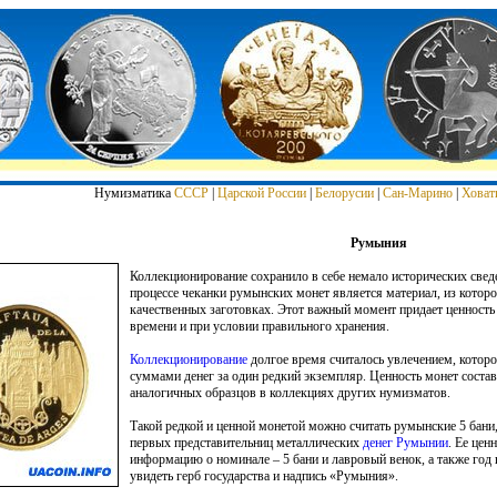
Нумизматика
СССР
|
Царской России
|
Белорусии
|
Сан-Марино
|
Ховат
Румыния
Коллекционирование сохранило в себе немало исторических свед
процессе чеканки румынских монет является материал, из которо
качественных заготовках. Этот важный момент придает ценность
времени и при условии правильного хранения.
Коллекционирование
долгое время считалось увлечением, котор
суммами денег за один редкий экземпляр. Ценность монет состав
аналогичных образцов в коллекциях других нумизматов.
Такой редкой и ценной монетой можно считать румынские 5 бани
первых представительниц металлических
денег Румынии
. Ее цен
информацию о номинале – 5 бани и лавровый венок, а также год
увидеть герб государства и надпись «Румыния».