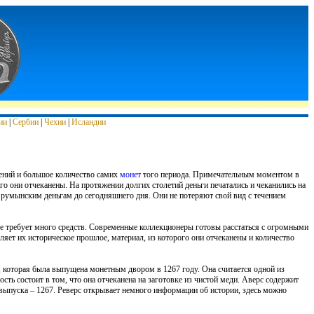
ии
|
Сербии
|
Чехии
|
Исландии
ений и большое количество самих
монет
того периода. Примечательным моментом в
го они отчеканены. На протяжении долгих столетий деньги печатались и чеканились на
 румынским деньгам до сегодняшнего дня. Они не потеряют свой вид с течением
ое требует много средств. Современные коллекционеры готовы расстаться с огромными
ляет их историческое прошлое, материал, из которого они отчеканены и количество
, которая была выпущена монетным двором в 1267 году. Она считается одной из
ность состоит в том, что она отчеканена на заготовке из чистой меди. Аверс содержит
 выпуска – 1267. Реверс открывает немного информации об истории, здесь можно