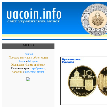
МЕНЮ
Главная
Продажа покупка и обмен монет
Боны
и
Медали
Облигации «Займа свободы»
Рыночные цены
серебряных
,
золотых
и
билеттал. монет