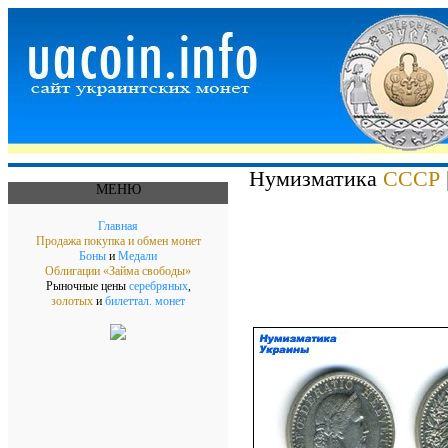
Нумизматика
СССР
МЕНЮ
Главная
Продажа покупка и обмен монет
Боны
и
Медали
Облигации «Займа свободы»
Рыночные цены
серебряных
,
золотых
и
билеттал. монет