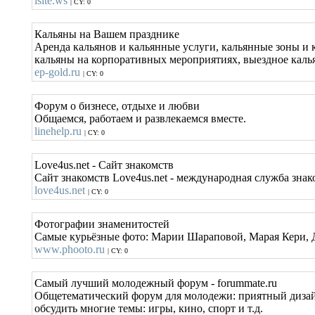
isite.ws
| CY: 0
Кальяны на Вашем празднике
Аренда кальянов и кальянные услуги, кальянные зоны и
кальяны на корпоративных мероприятиях, выездное каль
ep-gold.ru
| CY: 0
Форум о бизнесе, отдыхе и любви
Общаемся, работаем и развлекаемся вместе.
linehelp.ru
| CY: 0
Love4us.net - Сайт знакомств
Сайт знакомств Love4us.net - международная служба знак
love4us.net
| CY: 0
Фотографии знаменитостей
Самые курьёзные фото: Марии Шараповой, Марая Кери, Д
www.phooto.ru
| CY: 0
Самый лучший молодежный форум - forummate.ru
Общетематический форум для молодежи: приятный дизайн
обсудить многие темы: игры, кино, спорт и т.д.