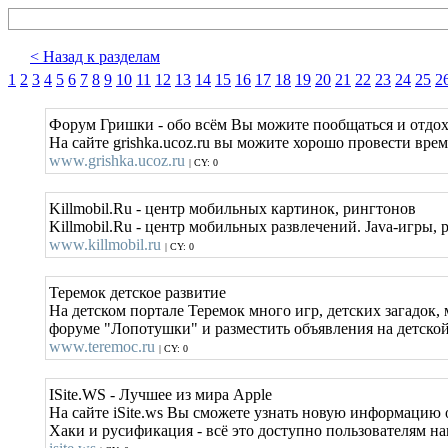
< Назад к разделам
1
2
3
4
5
6
7
8
9
10
11
12
13
14
15
16
17
18
19
20
21
22
23
24
25
2
Форум Гришки - обо всём Вы можите пообщаться и отдо
На сайте grishka.ucoz.ru вы можите хорошо провести вр
www.grishka.ucoz.ru
| CY: 0
Killmobil.Ru - центр мобильных картинок, рингтонов
Killmobil.Ru - центр мобильных развлечений. Java-игры,
www.killmobil.ru
| CY: 0
Теремок детское развитие
На детском портале Теремок много игр, детских загадок, 
форуме "Лопотушки" и разместить объявления на детской
www.teremoc.ru
| CY: 0
ISite.WS - Лучшее из мира Apple
На сайте iSite.ws Вы сможете узнать новую информацию 
Хаки и русификация - всё это доступно пользователям на