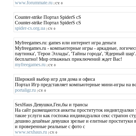
www.forummate.ru
| CY: 0
Counter-strike Портал SpiderS cS
Counter-strike Портал SpiderS cS
spider-cs.org.ua
| CY: 0
Myfreegames.ru: games или интернет игра деньги
Myfreegames.ru - компьютерные игры - аркадные, логичес
паутинка', 'Герои Эллады', 'Тайны города', 'Ядерный шар
бесплатно! Мир отважных приключений ждет Вас!
myfreegames.ru
| CY: 0
Широкий выбор игр для дома и офиса
Портал Игр представляет компьютерные мини-игры на все
portaligr.ru
| CY: 0
SexHaus Девушки,Геи,бы и трансы
На сайт размещаются анкеты проституток индивтдуалки т
такие услуги как госпожа индивидуалки секс страпон ст
дешиво дешёвые девушки зрелые и елитные проституки 
и проверенные реальные с фото с
www.sexhaus.ru
| CY: 0