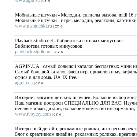
www.igra.su
| CY: 0
Мобильные штучки - Мелодии, сигналы вызова, midi 16 
Мобильные штучки - игры, мелодии, реалтоны, картинки,
www.mshtuchki.ru
| CY: 0
Playback-studio.net - библиотека готовых минусовок
Библиотека готовых минусовок
playback-studio.net
| CY: 0
AGP.IN.UA - самый большой каталог бесплатных мини и
Самый большой каталог флеш игр, приколов и мультфильм
офиса и для дома. UA-IX free.
agp.in.ua
| CY: 0
Интернет-магазин детских игрушек. Большой выбор конс
Наш магазин построен СПЕЦИАЛЬНО ДЛЯ ВАС! Изучив ст
ненавязчивый дизайн, большое количество информации, и
www.tvoytoy.com
| CY: 0
Интересный дизайн, рекламные ролики, интересная рекл
Блог о креативном дизайне, рекламных роликах, креатив