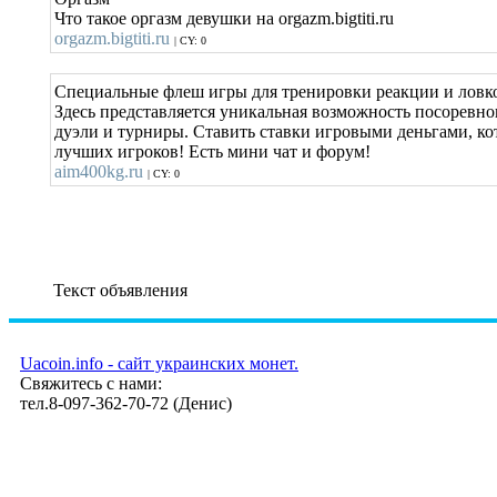
Что такое оргазм девушки на orgazm.bigtiti.ru
orgazm.bigtiti.ru
| CY: 0
Специальные флеш игры для тренирoвки реакции и ловко
Здeсь представляется уникальная возможность посоревно
дуэли и турниры. Cтaвить ставки игровыми деньгами, ко
лучших игроков! Есть мини чат и форум!
aim400kg.ru
| CY: 0
Текст объявления
Uacoin.info - сайт украинских монет.
Свяжитесь с нами:
тел.8-097-362-70-72 (Денис)