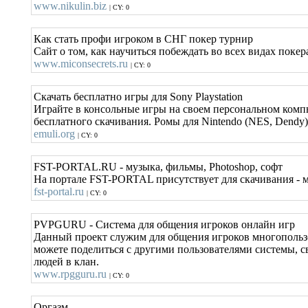
www.nikulin.biz
| CY: 0
Как стать профи игроком в СНГ покер турнир
Сайт о том, как научиться побеждать во всех видах покер
www.miconsecrets.ru
| CY: 0
Скачать бесплатно игры для Sony Playstation
Играйте в консольные игры на своем персональном компь
бесплатного скачивания. Ромы для Nintendo (NES, Dendy),
emuli.org
| CY: 0
FST-PORTAL.RU - музыка, фильмы, Photoshop, софт
На портале FST-PORTAL присутствует для скачивания - му
fst-portal.ru
| CY: 0
PVPGURU - Система для общения игроков онлайн игр
Данный проект служим для общения игроков многопользова
можете поделиться с другими пользователями системы, с
людей в клан.
www.rpgguru.ru
| CY: 0
Оргазм