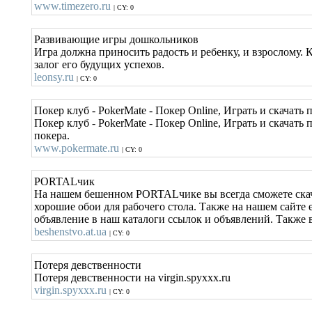
www.timezero.ru
| CY: 0
Развивающие игры дошкольников
Игра должна приносить радость и ребенку, и взрослому. 
залог его будущих успехов.
leonsy.ru
| CY: 0
Покер клуб - PokerMate - Покер Online, Играть и скачать 
Покер клуб - PokerMate - Покер Online, Играть и скачат
покера.
www.pokermate.ru
| CY: 0
PORTALчик
На нашем бешенном PORTALчике вы всегда сможете скач
хорошие обои для рабочего стола. Также на нашем сайте е
объявление в наш каталоги ссылок и объявлений. Также в
beshenstvo.at.ua
| CY: 0
Потеря девственности
Потеря девственности на virgin.spyxxx.ru
virgin.spyxxx.ru
| CY: 0