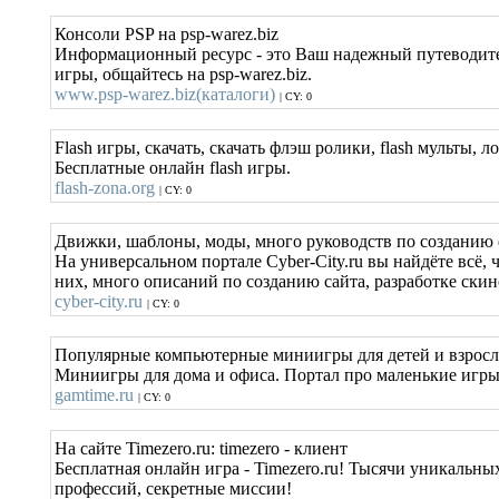
Консоли PSP на psp-warez.biz
Информационный ресурс - это Ваш надежный путеводител
игры, общайтесь на psp-warez.biz.
www.psp-warez.biz(каталоги)
| CY: 0
Flash игры, скачать, скачать флэш ролики, flash мульты, л
Бесплатные онлайн flash игры.
flash-zona.org
| CY: 0
Движки, шаблоны, моды, много руководств по созданию
На универсальном портале Cyber-City.ru вы найдёте всё
них, много описаний по созданию сайта, разработке скин
cyber-city.ru
| CY: 0
Популярные компьютерные миниигры для детей и взрос
Миниигры для дома и офиса. Портал про маленькие игры,
gamtime.ru
| CY: 0
На сайте Timezero.ru: timezero - клиент
Бесплатная онлайн игра - Timezero.ru! Тысячи уникальн
профессий, секретные миссии!