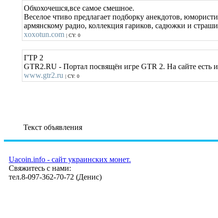
Обхохочешся,все самое смешное.
Веселое чтиво предлагает подборку анекдотов, юмористи
армянскому радио, коллекция гариков, садюжки и страш
xoxotun.com
| CY: 0
ГТР 2
GTR2.RU - Портал посвящён игре GTR 2. На сайте есть и
www.gtr2.ru
| CY: 0
Текст объявления
Uacoin.info - сайт украинских монет.
Свяжитесь с нами:
тел.8-097-362-70-72 (Денис)