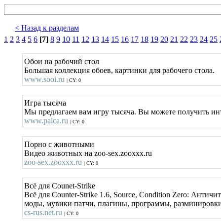
< Назад к разделам
1
2
3
4
5
6
[7]
8
9
10
11
12
13
14
15
16
17
18
19
20
21
22
23
24
25
Обои на рабочий стол
Большая коллекция обоев, картинки для рабочего стола.
www.sooi.ru
| CY: 0
Игра тысяча
Мы предлагаем вам игру тысяча. Вы можете получить инт
www.palca.ru
| CY: 0
Порно с животными
Видео животных на zoo-sex.zooxxx.ru
zoo-sex.zooxxx.ru
| CY: 0
Всё для Counet-Strike
Всё для Counter-Strike 1.6, Source, Condition Zero: Анти
моды, мувики патчи, плагины, программы, разминировки, 
cs-rus.net.ru
| CY: 0