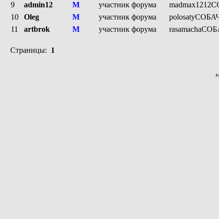
9
admin12
М
участник форума
madmax1212С
10
Oleg
М
участник форума
polosatyСОБАЧ
11
artbrok
М
участник форума
rasamachaСОБ
Страницы:
1
P