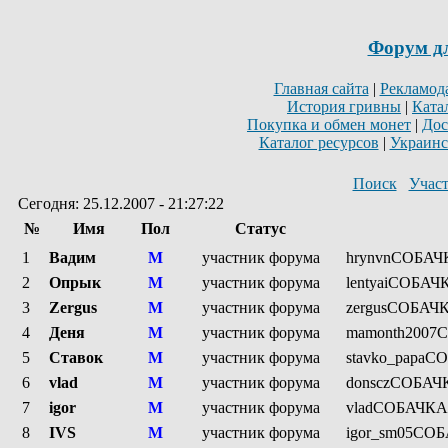
Форум д
Главная сайта
|
Рекламод
История гривны
|
Ката
Покупка и обмен монет
|
Дос
Каталог ресурсов
|
Украинс
Поиск
Учас
Сегодня: 25.12.2007 - 21:27:22
№
Имя
Пол
Статус
1
Вадим
М
участник форума
hrynvnСОБАЧ
2
Опрык
М
участник форума
lentyaiСОБАЧК
3
Zergus
М
участник форума
zergusСОБАЧКА
4
Деня
М
участник форума
mamonth2007С
5
Ставок
М
участник форума
stavko_papaС
6
vlad
М
участник форума
donsczСОБАЧК
7
igor
М
участник форума
vladСОБАЧКАse
8
IVS
М
участник форума
igor_sm05СОБ