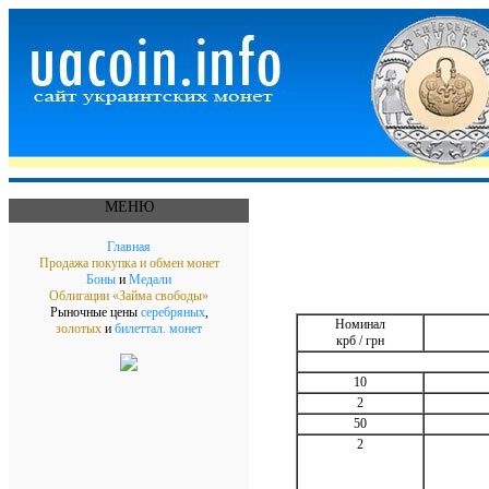
МЕНЮ
Главная
Продажа покупка и обмен монет
Боны
и
Медали
Облигации «Займа свободы»
Рыночные цены
серебряных
,
Номинал
золотых
и
билеттал. монет
крб / грн
10
2
50
2