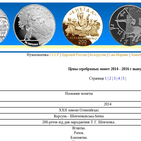
Нумизматика
СССР
|
Царской России
|
Белорусии
|
Сан-Марино
|
Ховат
Цены серебряных монет 2014 - 2016 г вып
Страница
1
|
2
|
3
|
4
|
5
|
Название монеты
2014
XXII зимові Олімпійські.
Корсунь - Шевченківська битва.
200-річчя від дня народження Т. Г. Шевченка..
Ягнятко.
Рачок.
Близнятко.