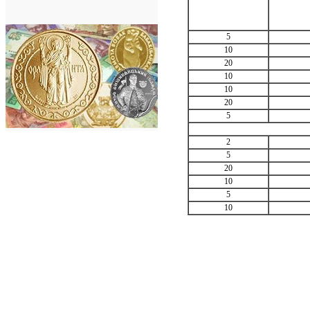
5
10
20
10
10
20
5
2
5
20
10
5
10