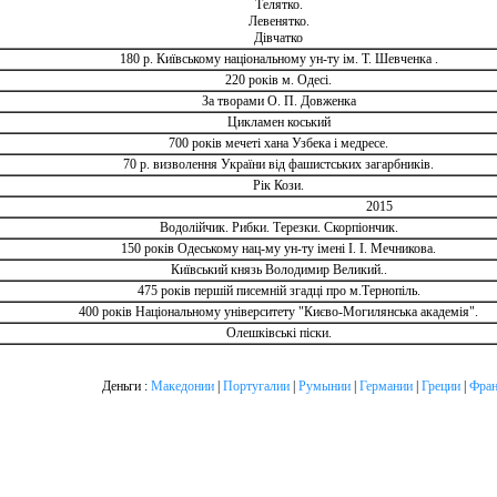
Телятко.
Левенятко.
Дівчатко
180 р. Київському національному ун-ту ім. Т. Шевченка .
220 років м. Одесі.
За творами О. П. Довженка
Цикламен коський
700 років мечеті хана Узбека і медресе.
70 р. визволення України від фашистських загарбників.
Рік Кози.
2015
Водолійчик. Рибки. Терезки. Скорпіончик.
150 років Одеському нац-му ун-ту імені І. І. Мечникова.
Київський князь Володимир Великий..
475 років першій писемній згадці про м.Тернопіль.
400 років Національному університету "Києво-Могилянська академія".
Олешківські піски.
Деньги :
Македонии
|
Португалии
|
Румынии
|
Германии
|
Греции
|
Фран