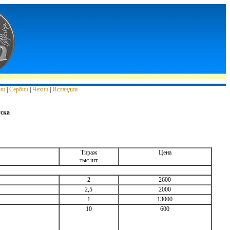
ии
|
Сербии
|
Чехии
|
Исландии
уска
Тираж
Цена
тыс.шт
2
2600
2,5
2000
1
13000
10
600