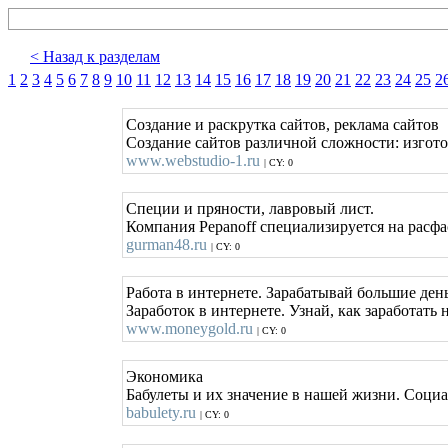
< Назад к разделам
1
2
3
4
5
6
7
8
9
10
11
12
13
14
15
16
17
18
19
20
21
22
23
24
25
2
Создание и раскрутка сайтов, реклама сайтов
Создание сайтов различной сложности: изгото
www.webstudio-1.ru
| CY: 0
Специи и пряности, лавровый лист.
Компания Pepanoff специализируется на расф
gurman48.ru
| CY: 0
Работа в интернете. Зарабатывай большие день
Заработок в интернете. Узнай, как заработать
www.moneygold.ru
| CY: 0
Экономика
Бабулеты и их значение в нашей жизни. Соци
babulety.ru
| CY: 0