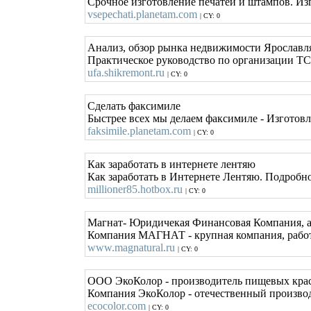
Срочное изготовление печатей и штампов. Из
vsepechati.planetam.com
| CY: 0
Анализ, обзор рынка недвижимости Ярославля
Практическое руководство по организации ТС
ufa.shikremont.ru
| CY: 0
Сделать факсимиле
Быстрее всех мы делаем факсимиле - Изготов
faksimile.planetam.com
| CY: 0
Как заработать в интернете лентяю
Как заработать в Интернете Лентяю. Подробно
millioner85.hotbox.ru
| CY: 0
Магнат- Юридичекая Финансовая Компания, а
Компания МАГНАТ - крупная компания, работаю
www.magnatural.ru
| CY: 0
ООО ЭкоКолор - производитель пищевых кра
Компания ЭкоКолор - отечественный производ
ecocolor.com
| CY: 0