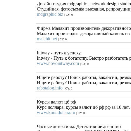
Дизайн студия mdgraphic . network design studi
Студийная, фотосъемка выездная, репродуциир
mdgraphic.biz
| CY: 0
Фирма Малахит производитель декоративного
Малахит производит декоративный камень из 
malahit.net
| CY: 0
Intway - путь к успеху.
Intway - Путь к богатству. Быстро разбогатеть
www.novointway.com
| CY: 0
Ищете работу? Поиск работы, вакансии, резюм
Ищете работу? Поиск работы, вакансии, резюм
rabotalog.info
| CY: 0
Курсы валют цб рф
Курс доллара: курсы валют цб рф рф за 10 лет,
www.kurs-dollara.ru
| CY: 0
Часные детективы. Детективное агенство