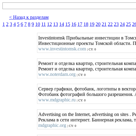
< Назад к разделам
1
2
3
4
5
6
7
8
9
10
11
12
13
14
15
16
17
18
19
20
21
22
23
24
25
2
Investintomsk Прибыльные инвестиции в Томс
Инвестиционные проекты Томской области. П
www.investintomsk.com
| CY: 0
Ремонт и отделка квартир, строительная комп
Ремонт и отделка квартир, строительная ком
www.noterdam.org
| CY: 0
Сервер графики, фотобанк, логотипы в векто
Фотобанк фотографий большого разрешения. А
www.mdgraphic.ru
| CY: 0
Advertising on the Internet, advertising on sites
Реклама в сети интернет. Баннерная реклама, 
mdgraphic.org
| CY: 0