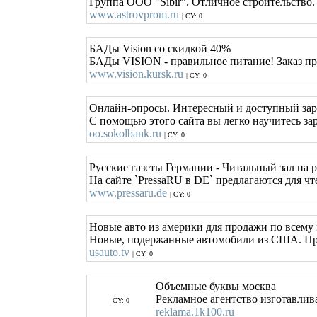
Группа ООО "Sibir". Отличное строительство.
www.astrovprom.ru
| CY: 0
БАДы Vision со скидкой 40%
БАДы VISION - правильное питание! Заказ п
www.vision.kursk.ru
| CY: 0
Онлайн-опросы. Интересный и доступный зар
С помощью этого сайта вы легко научитесь за
oo.sokolbank.ru
| CY: 0
Русские газеты Германии - Читальный зал на р
На сайте `PressaRU в DE` предлагаются для ч
www.pressaru.de
| CY: 0
Новые авто из америки для продажи по всему
Новые, подержанные автомобили из США. Прод
usauto.tv
| CY: 0
Объемные буквы москва
Рекламное агентство изготавлив
CY: 0
reklama.1k100.ru