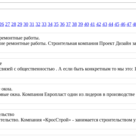
26
27
28
29
30
31
32
33
34
35
36
37
38
39
40
41
42
43
44
45
46
47
4
ремонтные работы.
е ремонтные работы. Строительная компания Проект Дизайн за
е
е связей с общественностью . А если быть конкретным то мы это
 окна.
ые окна. Компания Европласт один из лидеров в производстве
льство
льство. Компания «КросСтрой» - занимается строительством у