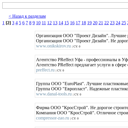
< Назад к разделам
1
[2]
3
4
5
6
7
8
9
10
11
12
13
14
15
16
17
18
19
20
21
22
23
24
25
Организация ООО "Проект Дизайн". Лучшие 
Организация ООО "Проект Дизайн". Не дороги
www.onikskirov.ru
| CY: 0
Агентство PReffect Уфа - профессионалы в Уф
Агентство PReffect предлагает услуги в сфер
preffect.ru
| CY: 0
Группа ООО "EuroPlast". Лучшие пластиковые
Группа ООО "Европласт". Надежные пластиков
www.danal-tools.ru
| CY: 0
Фирма ООО "КросСтрой". Не дорогое строите
Компания ООО "КросСтрой". Отличное строите
compressor-zao.ru
| CY: 0