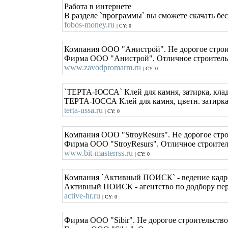
Работа в интернете
В разделе `программы` вы сможете скачать бес
fobos-money.ru
| CY: 0
Компания ООО "Анистрой". Не дорогое строи
Фирма ООО "Анистрой". Отличное строительст
www.zavodpromarm.ru
| CY: 0
`ТЕРТА-ЮССА` Клей для камня, затирка, кладо
ТЕРТА-ЮССА Клей для камня, цветн. затирка, ц
terta-ussa.ru
| CY: 0
Компания ООО "StroyResurs". Не дорогое стро
Фирма ООО "StroyResurs". Отличное строитель
www.bit-masterrss.ru
| CY: 0
Компания `Активный ПОИСК` - ведение кадро
Активный ПОИСК - агентство по додбору персон
active-hr.ru
| CY: 0
Фирма ООО "Sibir". Не дорогое строительство