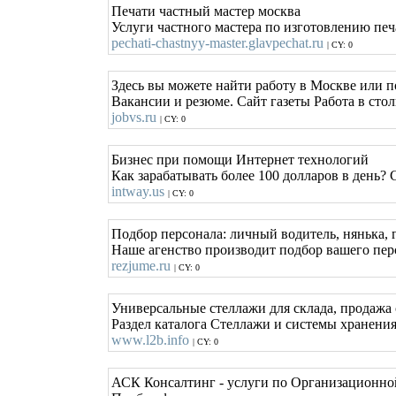
Печати частный мастер москва
Услуги частного мастера по изготовлению печа
pechati-chastnyy-master.glavpechat.ru
| CY: 0
Здесь вы можете найти работу в Москве или п
Вакансии и резюме. Сайт газеты Работа в стол
jobvs.ru
| CY: 0
Бизнес при помощи Интернет технологий
Как зарабатывать более 100 долларов в день?
intway.us
| CY: 0
Подбор персонала: личный водитель, нянька, 
Наше агенство производит подбор вашего перс
rezjume.ru
| CY: 0
Универсальные стеллажи для склада, продажа
Раздел каталога Стеллажи и системы хранения
www.l2b.info
| CY: 0
АСК Консалтинг - услуги по Организационно