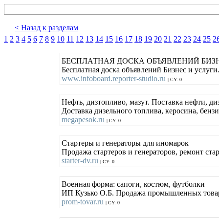
< Назад к разделам
1
2
3
4
5
6
7
8
9
10
11
12
13
14
15
16
17
18
19
20
21
22
23
24
25
2
БЕСПЛАТНАЯ ДОСКА ОБЪЯВЛЕНИЙ БИЗ
Бесплатная доска объявлений Бизнес и услуги
www.infoboard.reporter-studio.ru
| CY: 0
Нефть, дизтопливо, мазут. Поставка нефти, ди
Доставка дизельного топлива, керосина, бен
megapesok.ru
| CY: 0
Стартеры и генераторы для иномарок
Продажа стартеров и генераторов, ремонт стар
starter-dv.ru
| CY: 0
Военная форма: сапоги, костюм, футболки
ИП Кузько О.Б. Продажа промышленных товаров
prom-tovar.ru
| CY: 0