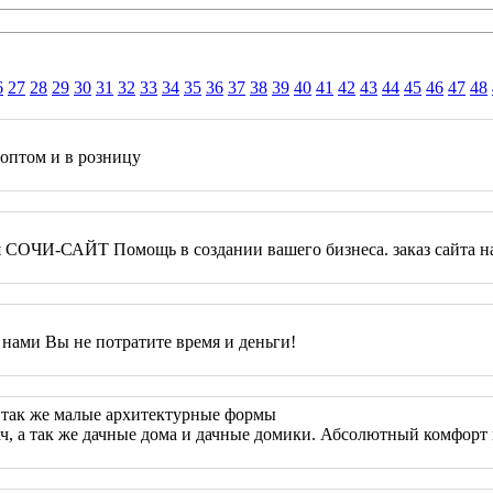
6
27
28
29
30
31
32
33
34
35
36
37
38
39
40
41
42
43
44
45
46
47
48
оптом и в розницу
я СОЧИ-САЙТ Помощь в создании вашего бизнеса. заказ сайта на
нами Вы не потратите время и деньги!
 так же малые архитектурные формы
ч, а так же дачные дома и дачные домики. Абсолютный комфорт