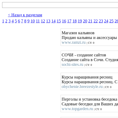
< Назад к разделам
1
2
3
4
5
6
7
8
9
10
11
12
13
14
15
16
17
18
19
20
21
22
23
24
25
2
Магазин кальянов
Продаю кальяны и аксессуары 
www.ramzi.ru
| CY: 0
СОЧИ - создание сайтов
Создание сайта в Сочи. Студи
sochi-sites.ru
| CY: 0
Курсы наращивания ресниц
Курсы наращивания ресниц. С 
obychenie.breezestyle.ru
| CY: 0
Перголы и установка беседока
Садовые беседки для Ваших да
www.topgarden.ru
| CY: 0