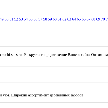
49
50
51
52
53
54
55
56
57
58
59
60
61
62
63
64
65
66
67
68
69
70
7
 sochi-sites.ru .Раскрутка и продвижение Вашего сайта Оптими
 и уют. Широкий ассортимент деревянных заборов.