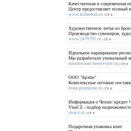
Качественная и современная 
Центр предоставляет полный 
www.leonedent.ru
| CY: 0
Художественное литье из брон
Производство сувениров, худож
www.2478791.ru
| CY: 0
Идеальное наращивание ресни
Мы разработали уникальный ме
narashivanie.breezestyle.ru
| CY: 0
ООО "Брэйн"
Комплексные оптовые поставк
brain.promzone.ru
| CY: 0
Информация о Чехии: кредит Ч
VisaCZ - подбор недвижимости
visacz.ru
| CY: 0
Подарочная упаковка книг