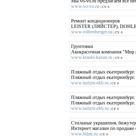
Мы vo-vo.ru предлагаем все н
www.vo-vo.ru
| CY: 0
Ремонт кондиционеров
LEISTER (ЛЯЙСТЕР), DOHLE (Д
www.rothenberger.su
| CY: 0
Грунтовки
Акокрасочная компания "Мир к
www.kraski-kazan.ru
| CY: 0
Пляжный отдых екатеринбург. 
Пляжный отдых екатеринбург. Я
www.turizm-ekb.ru
| CY: 0
Пляжный отдых екатеринбург. 
Пляжный отдых екатеринбург. Я
www.turizm-ekb.ru
| CY: 0
Стильные украшения, бижуте
Интернет магазин по продаже
www.bijuk.ru
| CY: 0