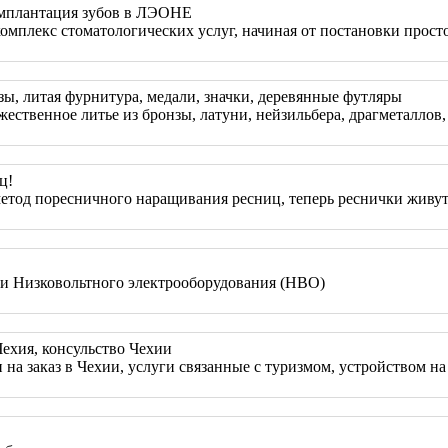
имплантация зубов в ЛЭОНЕ
комплекс стоматологических услуг, начиная от постановки про
зы, литая фурнитура, медали, значки, деревянные футляры
ественное литье из бронзы, латуни, нейзильбера, драгметаллов,
ц!
тод поресничного наращивания ресниц, теперь реснички живут д
и Низковольтного электрооборудования (НВО)
ехия, консульство Чехии
 на заказ в Чехии, услуги связанные с туризмом, устройством