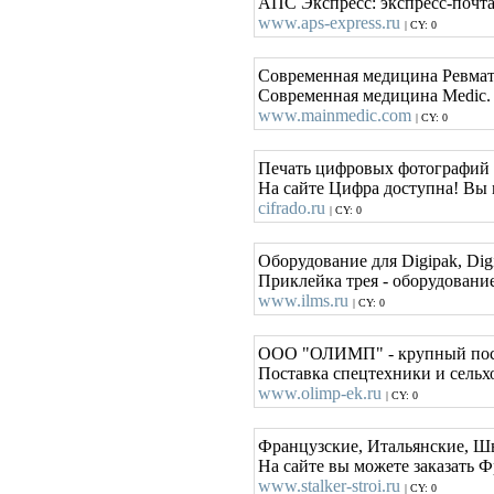
АПС Экспресс: экспресс-почта,
www.aps-express.ru
| CY: 0
Современная медицина Ревмат
Современная медицина Medic. 
www.mainmedic.com
| CY: 0
Печать цифровых фотографий п
На сайте Цифра доступна! Вы 
cifrado.ru
| CY: 0
Оборудование для Digipak, Di
Приклейка трея - оборудование
www.ilms.ru
| CY: 0
ООО "ОЛИМП" - крупный поста
Поставка спецтехники и сельх
www.olimp-ek.ru
| CY: 0
Французские, Итальянские, Ш
На сайте вы можете заказать 
www.stalker-stroi.ru
| CY: 0