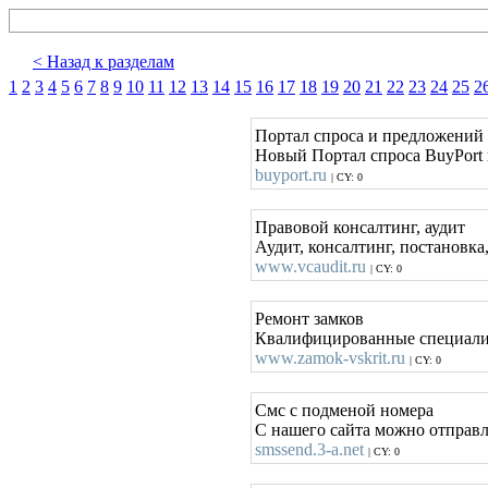
< Назад к разделам
1
2
3
4
5
6
7
8
9
10
11
12
13
14
15
16
17
18
19
20
21
22
23
24
25
2
Портал спроса и предложений 
Новый Портал спроса BuyPort 
buyport.ru
| CY: 0
Правовой консалтинг, аудит
Аудит, консалтинг, постановка
www.vcaudit.ru
| CY: 0
Ремонт замков
Квалифицированные специалисты
www.zamok-vskrit.ru
| CY: 0
Смс с подменой номера
С нашего сайта можно отправл
smssend.3-a.net
| CY: 0