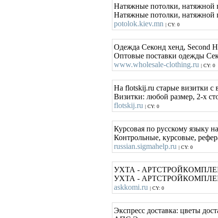
Натяжные потолки, натяжной 
Натяжные потолки, натяжной п
potolok.kiev.mn
| CY: 0
Одежда Секонд хенд, Second H
Оптовые поставки одежды Секо
www.wholesale-clothing.ru
| CY: 0
На flotskij.ru старые визитки
Визитки: любой размер, 2-х с
flotskij.ru
| CY: 0
Курсовая по русскому языку на з
Контрольные, курсовые, рефера
russian.sigmahelp.ru
| CY: 0
УХТА - АРТСТРОЙКОМПЛЕ
УХТА - АРТСТРОЙКОМПЛЕ
askkomi.ru
| CY: 0
Экспресс доставка: цветы дост