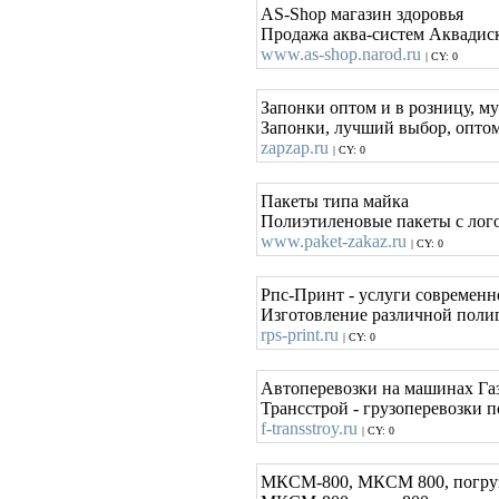
AS-Shop магазин здоровья
Продажа аква-систем Аквадиск,
www.as-shop.narod.ru
| CY: 0
Запонки оптом и в розницу, му
Запонки, лучший выбор, оптом
zapzap.ru
| CY: 0
Пакеты типа майка
Полиэтиленовые пакеты с лог
www.paket-zakaz.ru
| CY: 0
Рпс-Принт - услуги современ
Изготовление различной полиг
rps-print.ru
| CY: 0
Автоперевозки на машинах Газе
Трансстрой - грузоперевозки 
f-transstroy.ru
| CY: 0
МКСМ-800, МКСМ 800, погруз