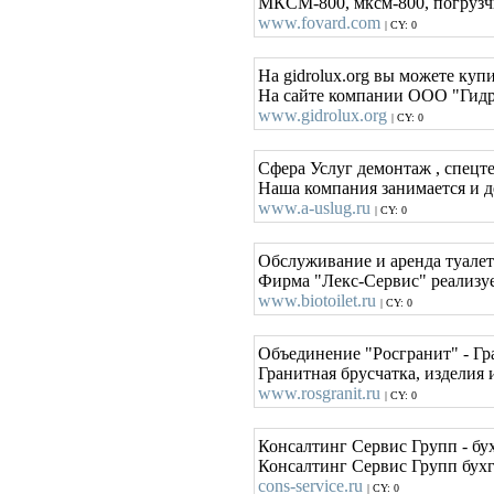
МКСМ-800, мксм-800, погрузч
www.fovard.com
| CY: 0
На gidrolux.org вы можете куп
На сайте компании ООО "Гидро
www.gidrolux.org
| CY: 0
Сфера Услуг демонтаж , спецт
Наша компания занимается и 
www.a-uslug.ru
| CY: 0
Обслуживание и аренда туалет
Фирма "Лекс-Сервис" реализуе
www.biotoilet.ru
| CY: 0
Объединение "Росгранит" - Гра
Гранитная брусчатка, изделия 
www.rosgranit.ru
| CY: 0
Консалтинг Сервис Групп - бух
Консалтинг Сервис Групп бухг
cons-service.ru
| CY: 0