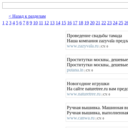
< Назад к разделам
1
2
3
4
5
6
7
8
9
10
11
12
13
14
15
16
17
18
19
20
21
22
23
24
25
2
Проведение свадьбы тамада
Наша компания zazyvala предл
www.zazyvala.ru
| CY: 0
Проститутки москвы, дешевые
Проститутки москвы, дешевые 
putana.in
| CY: 0
Новогодние игрушки
На сайте naturetree.ru вам пр
www.naturetree.ru
| CY: 0
Ручная вышивка. Машинная вы
Ручная вышивка, выполненная 
www.canwa.ru
| CY: 0