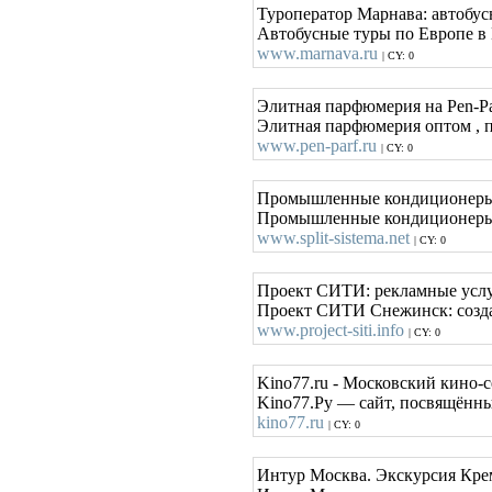
Туроператор Марнава: автобус
Автобусные туры по Европе в
www.marnava.ru
| CY: 0
Элитная парфюмерия на Pen-Pa
Элитная парфюмерия оптом , п
www.pen-parf.ru
| CY: 0
Промышленные кондиционеры, 
Промышленные кондиционеры, 
www.split-sistema.net
| CY: 0
Проект СИТИ: рекламные услу
Проект СИТИ Снежинск: создан
www.project-siti.info
| CY: 0
Kino77.ru - Московский кино-
Kino77.Ру — сайт, посвящённы
kino77.ru
| CY: 0
Интур Москва. Экскурсия Кре