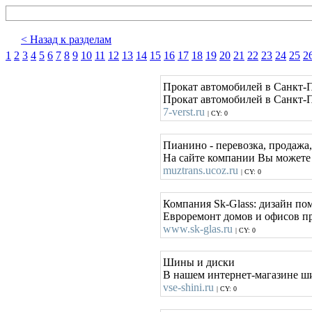
< Назад к разделам
1
2
3
4
5
6
7
8
9
10
11
12
13
14
15
16
17
18
19
20
21
22
23
24
25
2
Прокат автомобилей в Санкт-
Прокат автомобилей в Санкт-П
7-verst.ru
| CY: 0
Пианино - перевозка, продажа
На сайте компании Вы можете 
muztrans.ucoz.ru
| CY: 0
Компания Sk-Glass: дизайн по
Евроремонт домов и офисов пр
www.sk-glas.ru
| CY: 0
Шины и диски
В нашем интернет-магазине ш
vse-shini.ru
| CY: 0