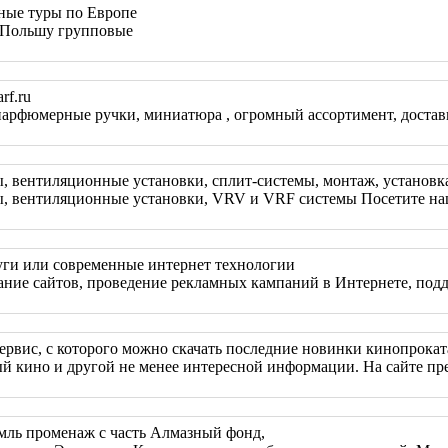
ные туры по Европе
 Польшу групповые
rf.ru
арфюмерные ручки, миниатюра , огромный ассортимент, достав
вентиляционные установки, сплит-системы, монтаж, установк
вентиляционные установки, VRV и VRF системы Посетите наш 
ги или современные интернет технологии
ие сайтов, проведение рекламных кампаний в Интернете, поддер
сервис, с которого можно скачать последние новинки кинопрокат
й кино и другой не менее интересной информации. На сайте пре
мль променаж с часть Алмазный фонд,