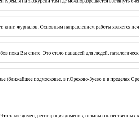
 Кремля на экскурсии там где можноразрешается взглянуть оче
, книг, журналов. Основным направлением работы является печат
ов пока Вы спите. Это стало панацеей для людей, паталогическ
е (ближайшее подмосковье, в г.Орехово-Зуево и в пределах Оре
то такое домен, регистрация доменов, отзывы о качественных х