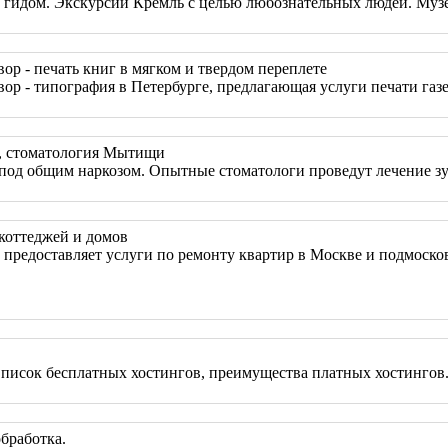
гидом. Экскурсии Кремль с целью любознательных людей. Музеи
р - печать книг в мягком и твердом переплете
р - типография в Петербурге, предлагающая услуги печати газет
в, стоматология Мытищи
под общим наркозом. Опытные стоматологи проведут лечение зуб
коттеджей и домов
редоставляет услуги по ремонту квартир в Москве и подмосковь
писок бесплатных хостингов, преимущества платных хостингов.Ч
бработка.