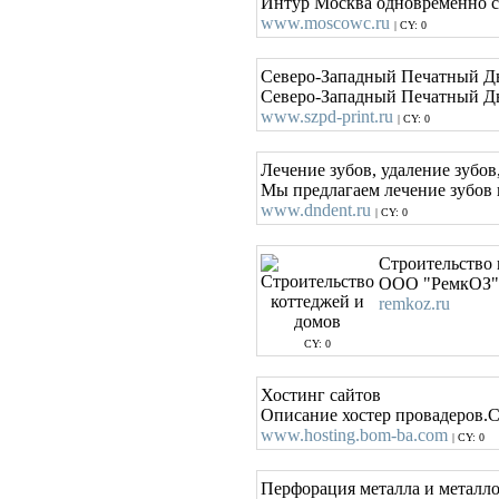
Интур Москва одновременно с 
www.moscowc.ru
| CY: 0
Северо-Западный Печатный Дво
Северо-Западный Печатный Дво
www.szpd-print.ru
| CY: 0
Лечение зубов, удаление зубо
Мы предлагаем лечение зубов 
www.dndent.ru
| CY: 0
Строительство 
ООО "РемкОЗ" п
remkoz.ru
CY: 0
Хостинг сайтов
Описание хостер провадеров.С
www.hosting.bom-ba.com
| CY: 0
Перфорация металла и металло