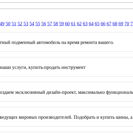
49
50
51
52
53
54
55
56
57
58
59
60
61
62
63
64
65
66
67
68
69
70
7
латный подменный автомобиль на время ремонта вашего.
 наши услуги, купить-продать инструмент
ы создаем эксклюзивный дизайн-проект, максимально функциона
ведущих мировых производителей. Подобрать и купить шины, а