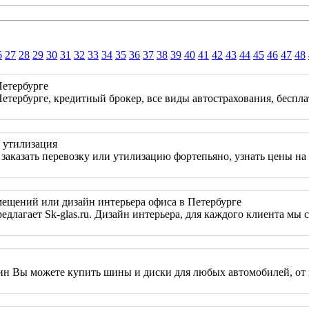
6
27
28
29
30
31
32
33
34
35
36
37
38
39
40
41
42
43
44
45
46
47
48
Петербурге
етербурге, кредитный брокер, все виды автострахования, бесп
, утилизация
заказать перевозку или утилизацию фортепьяно, узнать цены на
мещений или дизайн интерьера офиса в Петербурге
едлагает Sk-glas.ru. Дизайн интерьера, для каждого клиента м
ин Вы можете купить шины и диски для любых автомобилей, от 