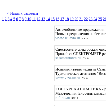
< Назад к разделам
1
2
3
4
5
6
7
8
9
10
11
12
13
14
15
16
17
18
19
20
21
22
23
24
25
2
Автомобильные предложения
Новые предложения на бесплат
www.sellavto.ru
| CY: 0
Спектрометр спектроскан макс
Продаётся СПЕКТРОМЕТР ре
st.samaratown.ru
| CY: 0
Испания италия чехия из Сам
Туристическое агентство "Виз
www.viza-tur.ru
| CY: 0
КОНТУРНАЯ ПЛАСТИКА - расс
Мезотерапия. Биоревитализаци
rofilrus.ru
| CY: 0