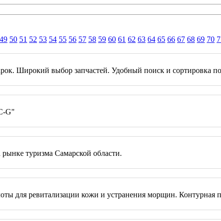
49
50
51
52
53
54
55
56
57
58
59
60
61
62
63
64
65
66
67
68
69
70
7
рок. Широкий выбор запчастей. Удобный поиск и сортировка по
С-G"
 рынке туризма Самарской области.
оты для ревитализации кожи и устранения морщин. Контурная пл