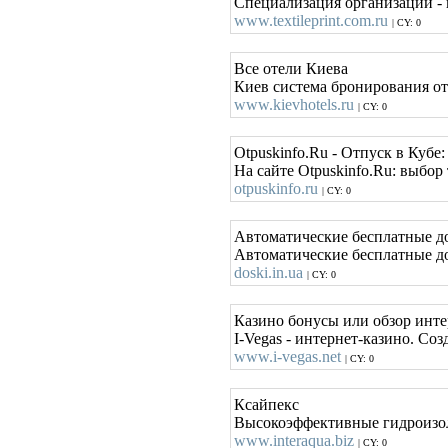
Специализация организации - п
www.textileprint.com.ru
| CY: 0
Все отели Киева
Киев система бронирования от
www.kievhotels.ru
| CY: 0
Otpuskinfo.Ru - Отпуск в Кубе
На сайте Otpuskinfo.Ru: выбор
otpuskinfo.ru
| CY: 0
Автоматические бесплатные до
Автоматические бесплатные до
doski.in.ua
| CY: 0
Казино бонусы или обзор инте
I-Vegas - интернет-казино. С
www.i-vegas.net
| CY: 0
Ксайпекс
Высокоэффективные гидроизол
www.interaqua.biz
| CY: 0