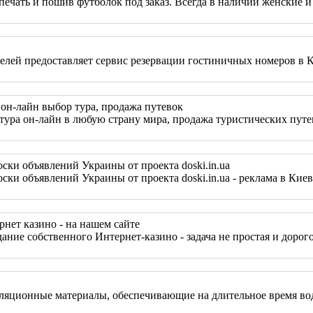
ечать и пошив футболок под заказ. Всегда в наличии женские и 
елей предоставляет сервис резервации гостиничных номеров в Ки
: он-лайн выбор тура, продажа путевок
 тура он-лайн в любую страну мира, продажа туристических пут
ски объявлений Украины от проекта doski.in.ua
ски объявлений Украины от проекта doski.in.ua - реклама в Кие
рнет казино - на нашем сайте
оздание собственного Интернет-казино - задача не простая и до
яционные материалы, обеспечивающие на длительное время водо