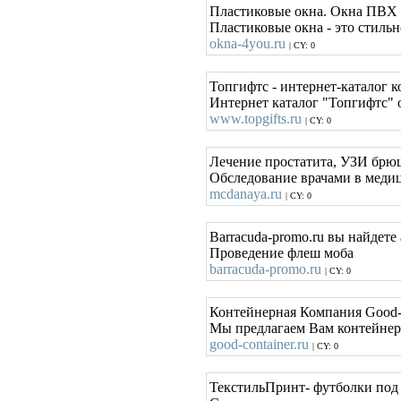
Пластиковые окна. Окна ПВХ 
Пластиковые окна - это стиль
okna-4you.ru
| CY: 0
Топгифтс - интернет-каталог 
Интернет каталог "Топгифтс" 
www.topgifts.ru
| CY: 0
Лечение простатита, УЗИ брю
Обследование врачами в медиц
mcdanaya.ru
| CY: 0
Barracuda-promo.ru вы найде
Проведение флеш моба
barracuda-promo.ru
| CY: 0
Контейнерная Компания Good-
Мы предлагаем Вам контейнера
good-container.ru
| CY: 0
ТекстильПринт- футболки под н