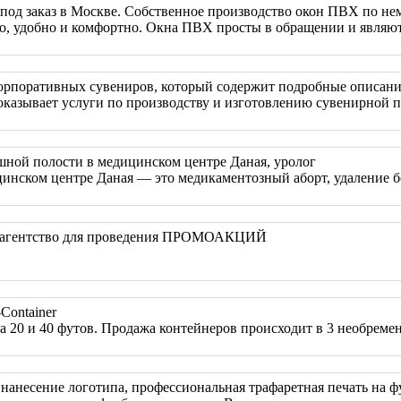
под заказ в Москве. Собственное производство окон ПВХ по не
но, удобно и комфортно. Окна ПВХ просты в обращении и являют
корпоративных сувениров, который содержит подробные описани
оказывает услуги по производству и изготовлению сувенирной 
шной полости в медицинском центре Даная, уролог
инском центре Даная — это медикаментозный аборт, удаление бо
те агентство для проведения ПРОМОАКЦИЙ
Container
 20 и 40 футов. Продажа контейнеров происходит в 3 необремен
анесение логотипа, профессиональная трафаретная печать на фут