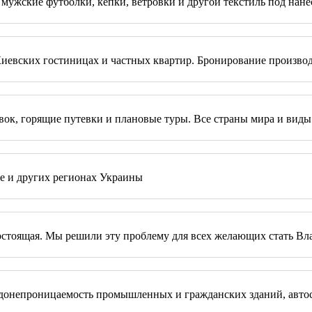
мужские футболки, кепки, ветровки и другой текстиль под нанес
евских гостиницах и частных квартир. Бронирование производит
евок, горящие путевки и плановые туры. Все страны мира и виды
ве и других регионах Украины
рогостоящая. Мы решили эту проблему для всех желающих стать В
непроницаемость промышленных и гражданских зданий, автосто