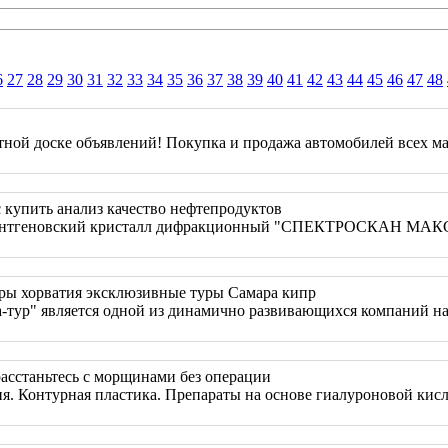
6
27
28
29
30
31
32
33
34
35
36
37
38
39
40
41
42
43
44
45
46
47
48
ной доске объявлений! Покупка и продажа автомобилей всех ма
 купить анализ качество нефтепродуктов
нтгеновский кристалл дифракционный "СПЕКТРОСКАН МАК
ары хорватия эксклюзивные туры Самара кипр
а-тур" является одной из динамично развивающихся компаний на
таньтесь с морщинами без операции
я. Контурная пластика. Препараты на основе гиалуроновой кисл