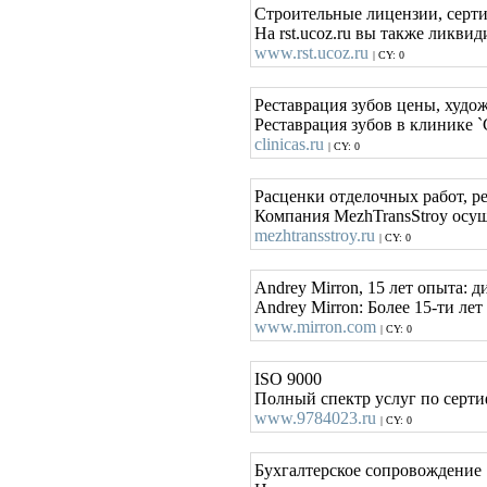
Строительные лицензии, сер
На rst.ucoz.ru вы также ликвид
www.rst.ucoz.ru
| CY: 0
Реставрация зубов цены, худо
Реставрация зубов в клинике 
clinicas.ru
| CY: 0
Расценки отделочных работ, р
Компания MezhTransStroy осуще
mezhtransstroy.ru
| CY: 0
Andrey Mirron, 15 лет опыта: 
Andrey Mirron: Более 15-ти л
www.mirron.com
| CY: 0
ISO 9000
Полный спектр услуг по серт
www.9784023.ru
| CY: 0
Бухгалтерское сопровождение