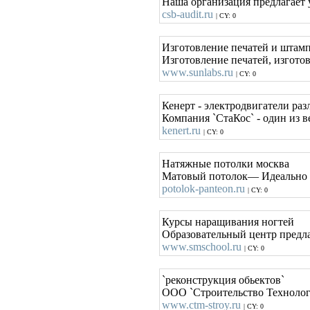
Наша организация предлагает 
csb-audit.ru
| CY: 0
Изготовление печатей и штампо
Изготовление печатей, изгото
www.sunlabs.ru
| CY: 0
Кенерт - электродвигатели ра
Компания `СтаКос` - один из 
kenert.ru
| CY: 0
Натяжные потолки москва
Матовый потолок— Идеально вп
potolok-panteon.ru
| CY: 0
Курсы наращивания ногтей
Образовательный центр предла
www.smschool.ru
| CY: 0
`реконструкция обьектов`
ООО `Строительство Технологи
www.ctm-stroy.ru
| CY: 0