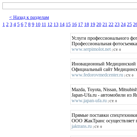
< Назад к разделам
1
2
3
4
5
6
7
8
9
10
11
12
13
14
15
16
17
18
19
20
21
22
23
24
25
2
Услуги профессионального фот
Профессиональная фотосъемка в
www.serpimolot.net
| CY: 0
Иновационный Медицинский 
Официальный сайт Медицинского
www.fedorovmedcenter.ru
| CY: 0
Mazda, Toyota, Nissan, Mitsubi
Japan-Ufa.ru - автомобили из
www.japan-ufa.ru
| CY: 0
Прямые поставки спецтехники 
ООО ЖакТранс осуществляет пос
jaktrans.ru
| CY: 0