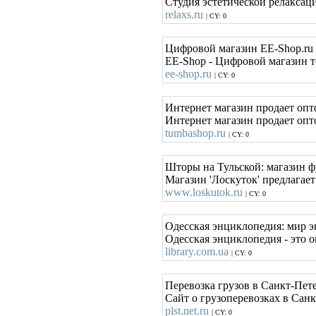
Студия эстетической релаксац
relaxs.ru
| CY: 0
Цифровой магазин EE-Shop.ru
EE-Shop - Цифровой магазин т
ee-shop.ru
| CY: 0
Интернет магазин продает опт
Интернет магазин продает опто
tumbashop.ru
| CY: 0
Шторы на Тульской: магазин 
Магазин 'Лоскуток' предлагает
www.loskutok.ru
| CY: 0
Одесская энциклопедия: мир э
Одесская энциклопедия - это 
library.com.ua
| CY: 0
Перевозка грузов в Санкт-Пете
Сайт о грузоперевозках в Санк
plst.net.ru
| CY: 0