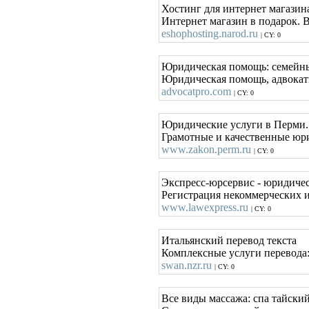
Хостинг для интернет мага
Интернет магазин в подарок. В
eshophosting.narod.ru
| CY: 0
Юридическая помощь: семейны
Юридическая помощь, адвокаты
advocatpro.com
| CY: 0
Юридические услуги в Перми.
Грамотные и качественные юри
www.zakon.perm.ru
| CY: 0
Экспресс-юрсервис - юридичес
Регистрация некоммерческих и
www.lawexpress.ru
| CY: 0
Итальянский перевод текста
Комплексные услуги перевода:
swan.nzr.ru
| CY: 0
Все виды массажа: спа тайски