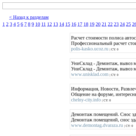
< Назад к разделам
1
2
3
4
5
6
7
8
9
10
11
12
13
14
15
16
17
18
19
20
21
22
23
24
25
2
Расчет стоимости полиса авто
Профессиональный расчет стои
polis-kasko.ucoz.ru
| CY: 0
УниСклад - Демонтаж, вывоз му
УниСклад - Демонтаж, вывоз му
www.unisklad.com
| CY: 0
Информация, Новости, Развле
Общение на форуме, интересны
chelny-city.info
| CY: 0
Демонтаж помещений. Снос зда
Демонтаж помещений, снос зда
www.demontag.dvaraza.ru
| CY: 0