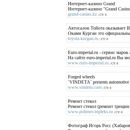
Интернет-казино Grand
Интернет-казино "Grand Casino
grand-casino.kz
| CY: 0
Автосалон Тойота оказывает В
Оками Курган это официальный
toyota-kurgan.ru
| CY: 0
Euro-imperial.ru - сервис маро
На сайте euro-imperial.ru Вы 
www.euro-imperial.ru
| CY: 0
Forged wheels
`VINDETA` presents automotive fo
www.vindeta.com
| CY: 0
Ремонт стекол
Ремонт стекол (ремонт трещин 
www.polimer-tripleks.ru
| CY: 0
Фотограф Игорь Росс (Хабаро