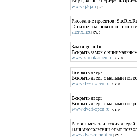
Виртуальные портфолио фотомо
www.q2q.ru
| CY: 0
Рисование проектов: SiteRix.R
Стойкое и мгновенное проекти
siterix.net
| CY: 0
Замки guardian
Вскрыть замок с минимальным
www.zamok-open.ru
| CY: 0
Вскрыть дверь
Вскрыть дверь с малыми повр
www.dveri-open.ru
| CY: 0
Вскрыть дверь
Вскрыть дверь с малыми повр
www.dveri-open.ru
| CY: 0
Ремонт металлических дверей
Наш многолетний опыт позвол
www.dver-remont.ru
| CY: 0