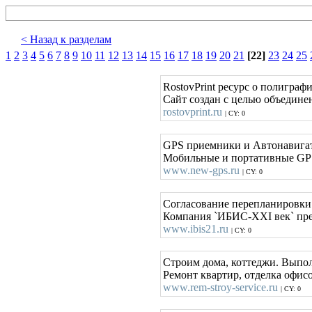
< Назад к разделам
1
2
3
4
5
6
7
8
9
10
11
12
13
14
15
16
17
18
19
20
21
[22]
23
24
25
RostovPrint ресурс о полиграф
Сайт создан с целью объедине
rostovprint.ru
| CY: 0
GPS приемники и Автонавигат
Мобильные и портативные GPS 
www.new-gps.ru
| CY: 0
Согласование перепланировк
Компания `ИБИС-XXI век` пред
www.ibis21.ru
| CY: 0
Строим дома, коттеджи. Выпол
Ремонт квартир, отделка офисо
www.rem-stroy-service.ru
| CY: 0