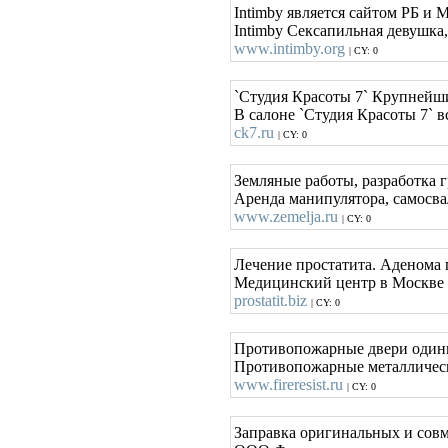
Intimby является сайтом РБ и
Intimby Сексапильная девушка
www.intimby.org
| CY: 0
`Студия Красоты 7` Крупнейши
В салоне `Студия Красоты 7` 
ck7.ru
| CY: 0
Земляные работы, разработка г
Аренда манипулятора, самосвал
www.zemelja.ru
| CY: 0
Лечение простатита. Аденома 
Медицинский центр в Москве -
prostatit.biz
| CY: 0
Противопожарные двери один
Противопожарные металлически
www.fireresist.ru
| CY: 0
Заправка оригинальных и совм