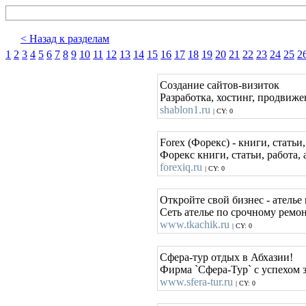
< Назад к разделам
1
2
3
4
5
6
7
8
9
10
11
12
13
14
15
16
17
18
19
20
21
22
23
24
25
2
Создание сайтов-визиток
Разработка, хостинг, продвиж
shablon1.ru
| CY: 0
Forex (Форекс) - книги, статьи,
Форекс книги, статьи, работа
forexiq.ru
| CY: 0
Откройте свой бизнес - атель
Сеть ателье по срочному ремо
www.tkachik.ru
| CY: 0
Сфера-тур отдых в Абхазии!
Фирма `Сфера-Тур` с успехом 
www.sfera-tur.ru
| CY: 0