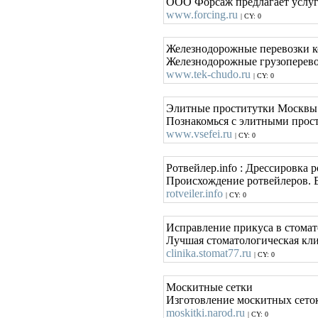
ООО Форсаж предлагает услуги
www.forcing.ru
| CY: 0
Железнодорожные перевозки к
Железнодорожные грузоперево
www.tek-chudo.ru
| CY: 0
Элитные проститутки Москвы и
Познакомься с элитными прост
www.vsefei.ru
| CY: 0
Ротвейлер.info : Дрессировка 
Происхождение ротвейлеров. В
rotveiler.info
| CY: 0
Исправление прикуса в стома
Лучшая стоматологическая кли
clinika.stomat77.ru
| CY: 0
Москитные сетки
Изготовление москитных сето
moskitki.narod.ru
| CY: 0