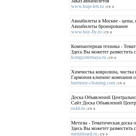
Заказ авиабилетов
www.kupi-leti.ru
| CY: 0
Авиабилеты в Москве - цены, 
Авиабилеты бронирование
www.buy-fly.ru
| CY: 0
Компьютерная техника - Темат
Здесь Вы можетет разместить 
kompyuternaya.ru
| CY: 0
Химчистка ковролина, чистка 
Гармония клининг-компания о
harmony-cleaning.com
| CY: 0
Доска Объявлений Центрально
Сайт Доска Объявлений Центра
ru44.ru
| CY: 0
Метизы - Тематическая доска 
Здесь Вы можетет разместить 
metizboard.ru
| CY: 0