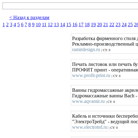
< Назад к разделам
1
2
3
4
5
6
7
8
9
10
11
12
13
14
15
16
17
18
19
20
21
22
23
24
25
2
Разработка фирменного стиля
Рекламно-производственный ц
ramirdesign.ru
| CY: 0
Печать листовок или печать 
ПРОФИТ принт - оперативная п
www.profit-print.ru
| CY: 0
Ванны гидромассажные акрил
Гидромассажные ванны Bach -
www.aqvamir.ru
| CY: 0
Кабель и источники бесперебо
"ЭлектроТрейд" - ведущий по
www.electrotrd.ru
| CY: 0