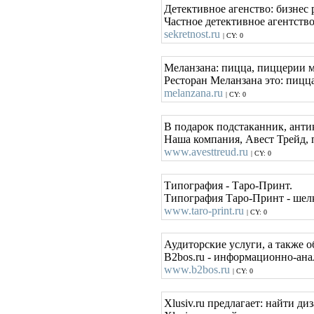
Детективное агенство: бизнес 
Частное детективное агентств
sekretnost.ru
| CY: 0
Меланзана: пицца, пиццерии м
Ресторан Меланзана это: пицца
melanzana.ru
| CY: 0
В подарок подстаканник, анти
Наша компания, Авест Трейд, 
www.avesttreud.ru
| CY: 0
Типография - Таро-Принт.
Типография Таро-Принт - шелк
www.taro-print.ru
| CY: 0
Аудиторские услуги, а также о
B2bos.ru - информационно-ана
www.b2bos.ru
| CY: 0
Xlusiv.ru предлагает: найти д