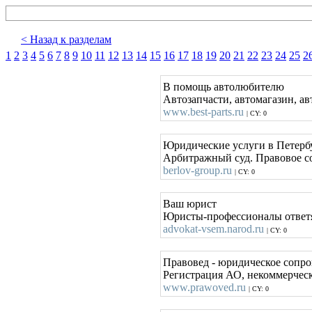
< Назад к разделам
1
2
3
4
5
6
7
8
9
10
11
12
13
14
15
16
17
18
19
20
21
22
23
24
25
2
В помощь автолюбителю
Автозапчасти, автомагазин, ав
www.best-parts.ru
| CY: 0
Юридические услуги в Петерб
Арбитражный суд. Правовое со
berlov-group.ru
| CY: 0
Ваш юрист
Юристы-профессионалы ответят
advokat-vsem.narod.ru
| CY: 0
Правовед - юридическое сопро
Регистрация АО, некоммерческ
www.prawoved.ru
| CY: 0