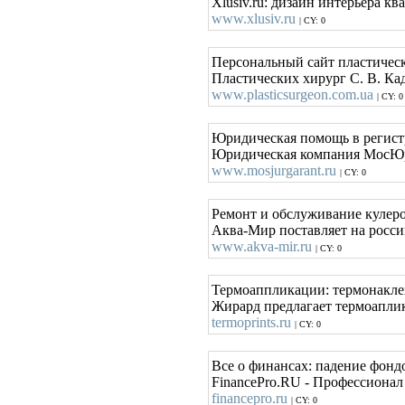
Xlusiv.ru: дизайн интерьера к
www.xlusiv.ru
| CY: 0
Персональный сайт пластическ
Пластических хирург С. В. Ка
www.plasticsurgeon.com.ua
| CY: 0
Юридическая помощь в регис
Юридическая компания МосЮрГ
www.mosjurgarant.ru
| CY: 0
Ремонт и обслуживание кулеро
Аква-Мир поставляет на росси
www.akva-mir.ru
| CY: 0
Термоаппликации: термонакле
Жирард предлагает термоаплик
termoprints.ru
| CY: 0
Все о финансах: падение фонд
FinancePro.RU - Профессионал 
financepro.ru
| CY: 0