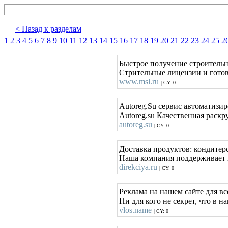
< Назад к разделам
1
2
3
4
5
6
7
8
9
10
11
12
13
14
15
16
17
18
19
20
21
22
23
24
25
2
Быстрое получение строительн
Стрительные лицензии и готов
www.msl.ru
| CY: 0
Autoreg.Su сервис автоматизи
Autoreg.su Качественная раскр
autoreg.su
| CY: 0
Доставка продуктов: кондитер
Наша компания поддерживает н
direkciya.ru
| CY: 0
Реклама на нашем сайте для вс
Ни для кого не секрет, что в 
vlos.name
| CY: 0