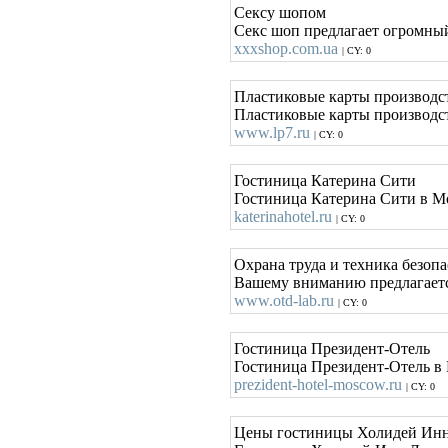
Сексу шопом
Секс шоп предлагает огромный
xxxshop.com.ua
| CY: 0
Пластиковые карты производст
Пластиковые карты производст
www.lp7.ru
| CY: 0
Гостиница Катерина Сити
Гостиница Катерина Сити в М
katerinahotel.ru
| CY: 0
Охрана труда и техника безоп
Вашему вниманию предлагается
www.otd-lab.ru
| CY: 0
Гостиница Президент-Отель
Гостиница Президент-Отель в
prezident-hotel-moscow.ru
| CY: 0
Цены гостиницы Холидей Инн