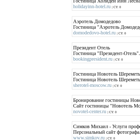
Гостиница Холидей Инн Лесна
holidayinn-hotel.ru
| CY: 0
Аэротель Домодедово
Гостиница "Аэротель Домодед
domodedovo-hotel.ru
| CY: 0
Президент Отель
Гостиница "Президент-Отель".
bookingpresident.ru
| CY: 0
Гостиница Новотель Шеремет
Гостиница Новотель Шереметь
sherotel-moscow.ru
| CY: 0
Бронирование гостиницы Нов
Сайт гостиницы "Новотель Мо
novotel-center.ru
| CY: 0
Симков Михаил - Услуги проф
Персональный сайт фотографа.
www.simkov.ru
| CY: 0