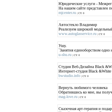
Юридические услуги - Межре
На нашем сайте представлен по
mjcenter.ru
| CY: 0
Автостекло Владимир
Реализуем широкий модельный 
www.autoglasservice.ru
| CY: 0
Ушу.
`Занятия единоборством одно 
u-shu.ru
| CY: 0
Студия Веб-Дизайна Black &W
Интернет-студия Black &White
bwstudio.info
| CY: 0
Вернуть любимого человека
Обратившись ко мне, вы получ
mag-love.ru
| CY: 0
Сказочная арт-терапия и подарк