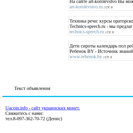
На сайте art-korolevstvo Вы м
art-korolevstvo.ru
| CY: 0
Техника речи: курсы ораторск
Technics-speech.ru - мы пред
technics-speech.ru
| CY: 0
Дети сироты календарь пол ре
Ребенок BY - Источник знаний
www.rebenok.by
| CY: 0
Текст объявления
Uacoin.info - сайт украинских монет.
Свяжитесь с нами:
тел.8-097-362-70-72 (Денис)