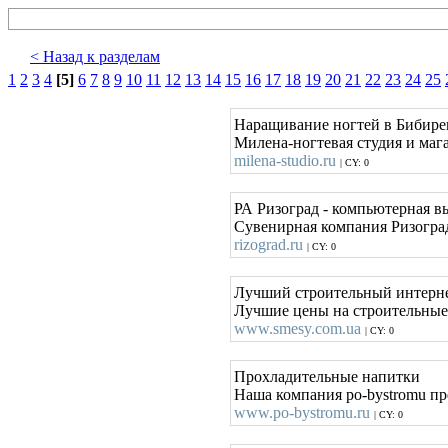
< Назад к разделам
1
2
3
4
[5]
6
7
8
9
10
11
12
13
14
15
16
17
18
19
20
21
22
23
24
25
Наращивание ногтей в Бибире
Милена-ногтевая студия и мага
milena-studio.ru
| CY: 0
РА Ризоград - компьютерная 
Сувенирная компания Ризоград
rizograd.ru
| CY: 0
Лучший строительный интерне
Лучшие цены на строительные
www.smesy.com.ua
| CY: 0
Прохладительные напитки
Наша компания po-bystromu пре
www.po-bystromu.ru
| CY: 0