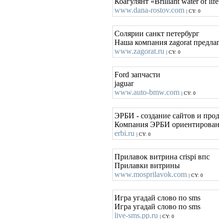
Коагулянт «Brilliant water of 
www.dana-rostov.com
| CY: 0
Солярии санкт петербург
Наша компания zagorat предла
www.zagorat.ru
| CY: 0
Ford запчасти
jaguar
www.auto-bmw.com
| CY: 0
ЭРБИ - создание сайтов и прод
Компания ЭРБИ ориентирована 
erbi.ru
| CY: 0
Прилавок витрина crispi впс
Прилавки витрины
www.mosprilavok.com
| CY: 0
Игра угадай слово по sms
Игра угадай слово по sms
live-sms.pp.ru
| CY: 0