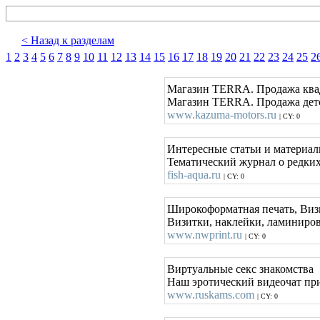
< Назад к разделам
1
2
3
4
5
6
7
8
9
10
11
12
13
14
15
16
17
18
19
20
21
22
23
24
25
2
Магазин TERRA. Продажа ква
Магазин TERRA. Продажа дет
www.kazuma-motors.ru
| CY: 0
Интересные статьи и материал
Тематический журнал о редких
fish-aqua.ru
| CY: 0
Широкоформатная печать, Визи
Визитки, наклейки, ламинирова
www.nwprint.ru
| CY: 0
Виртуальные секс знакомства
Наш эротический видеочат при
www.ruskams.com
| CY: 0