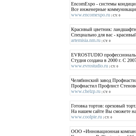
EncomExpo - системы кондици
Все инженерные коммуникации 
www.encomexpo.ru
| CY: 0
Красивый цветник: ландшафтн
Специально для вас - красивый
artemisia.nm.ru
| CY: 0
EVROSTUDIO профессиональна
Студия создана в 2000 г. С 2
www.evrostudio.ru
| CY: 0
Челябинский завод Профнастил
Профнастил Профлист Стеново
www.chelzp.ru
| CY: 0
Готовка тортов: ореховый торт
На нашем сайте Вы сможете на
www.coolpie.ru
| CY: 0
ООО «Инновационная компани