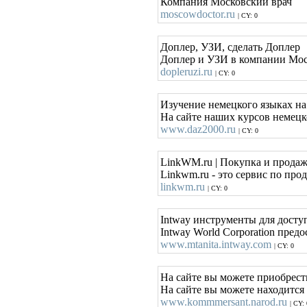
Компания Московский врач
moscowdoctor.ru
| CY: 0
Доплер, УЗИ, сделать Доплер
Доплер и УЗИ в компании Моск
dopleruzi.ru
| CY: 0
Изучение немецкого языках на
На сайте наших курсов немецк
www.daz2000.ru
| CY: 0
LinkWM.ru | Покупка и продаж
Linkwm.ru - это сервис по про
linkwm.ru
| CY: 0
Intway инструменты для досту
Intway World Corporation пре
www.mtanita.intway.com
| CY: 0
На сайте вы можете приобрест
На сайте вы можете находится 
www.kommmersant.narod.ru
| CY: 