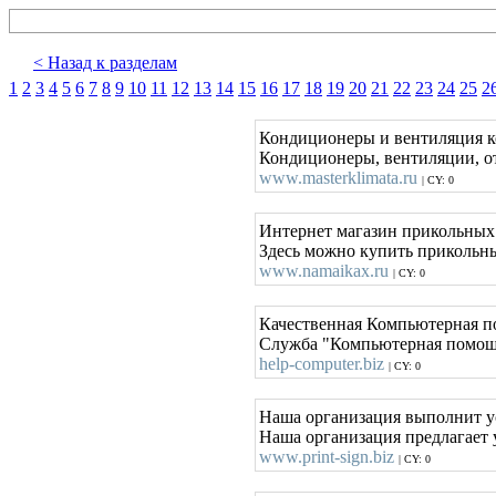
< Назад к разделам
1
2
3
4
5
6
7
8
9
10
11
12
13
14
15
16
17
18
19
20
21
22
23
24
25
2
Кондиционеры и вентиляция 
Кондиционеры, вентиляции, о
www.masterklimata.ru
| CY: 0
Интернет магазин прикольных
Здесь можно купить прикольные
www.namaikax.ru
| CY: 0
Качественная Компьютерная по
Служба "Компьютерная помощь"
help-computer.biz
| CY: 0
Наша организация выполнит ус
Наша организация предлагает 
www.print-sign.biz
| CY: 0