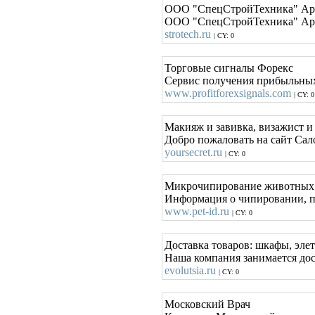
ООО "СпецСтройТехника" Арен
ООО "СпецСтройТехника" Аренд
strotech.ru
| CY: 0
Торговые сигналы Форекс
Сервис получения прибыльных
www.profitforexsignals.com
| CY: 0
Макияж и завивка, визажист 
Добро пожаловать на сайт С
yoursecret.ru
| CY: 0
Микрочипирование животных
Информация о чипировании, пр
www.pet-id.ru
| CY: 0
Доставка товаров: шкафы, эле
Наша компания занимается дос
evolutsia.ru
| CY: 0
Московский Врач