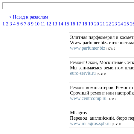
< Назад к разделам
1
2
3
4
5
6
7
8
9
10
11
12
13
14
15
16
17
18
19
20
21
22
23
24
25
2
Элитная парфюмерия и космети
Www.parfumer.biz- интернет-м
www.parfumer.biz
| CY: 0
Ремонт Окон, Москитные Сетк
Мы занимаемся ремонтом плас
euro-servis.ru
| CY: 0
Ремонт компьютеров. Ремонт 
Срочный ремонт или настройка
www.centrcomp.ru
| CY: 0
Milagros
Перевод, английский, бюро пер
www.milagros.spb.ru
| CY: 0