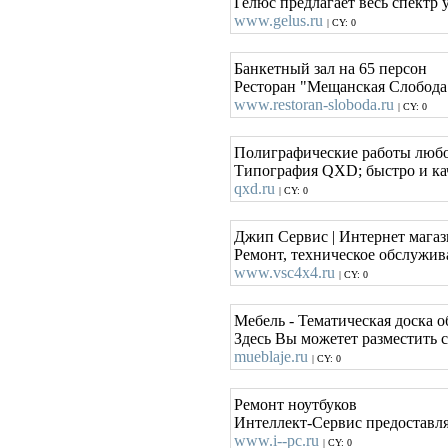
Гелюс предлагает весь спектр
www.gelus.ru
| CY: 0
Банкетный зал на 65 персон
Ресторан "Мещанская Слобода"
www.restoran-sloboda.ru
| CY: 0
Полиграфические работы любо
Типография QXD; быстро и каче
qxd.ru
| CY: 0
Джип Сервис | Интернет магаз
Ремонт, техническое обслужив
www.vsc4x4.ru
| CY: 0
Мебель - Тематическая доска 
Здесь Вы можетет разместить с
mueblaje.ru
| CY: 0
Ремонт ноутбуков
Интеллект-Сервис предоставл
www.i--pc.ru
| CY: 0