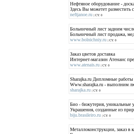
Нефтяное оборудование - доск
Здесь Вы можетет разместить 
neftjanoe.ru
| CY: 0
Больничный лист задним числ
Больничный лист продажа, меди
www.bolnichniy.ru
| CY: 0
Заказ цветов доставка
Интернет-магазин Атенаис пред
www.atenais.ru
| CY: 0
Sharajka.ru Дипломные работ
Www.sharajka.ru - выполним л
sharajka.ru
| CY: 0
Био - бижутерия, уникальные 
Украшения, созданные из прир
biju.brasileiro.ru
| CY: 0
Металлоконструкции, заказ в 