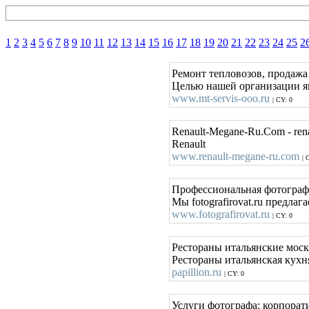
1
2
3
4
5
6
7
8
9
10
11
12
13
14
15
16
17
18
19
20
21
22
23
24
25
2
Ремонт тепловозов, продажа
Целью нашей организации яв
www.mt-servis-ooo.ru
| CY: 0
Renault-Megane-Ru.Com - rena
Renault
www.renault-megane-ru.com
| 
Профессиональная фотограф
Мы fotografirovat.ru предл
www.fotografirovat.ru
| CY: 0
Рестораны итальянские москв
Рестораны итальянская кухня
papillion.ru
| CY: 0
Услуги фотографа: корпорат