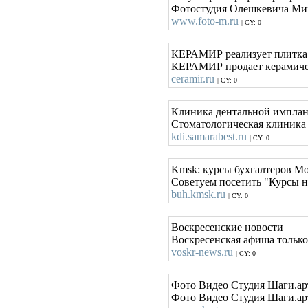
Фотостудия Олешкевича Миха
www.foto-m.ru
| CY: 0
КЕРАМИР реализует плитка к
КЕРАМИР продает керамическ
ceramir.ru
| CY: 0
Клиника дентальной имплан
Cтоматологическая клиника 
kdi.samarabest.ru
| CY: 0
Kmsk: курсы бухгалтеров М
Советуем посетить "Курсы н
buh.kmsk.ru
| CY: 0
Воскресенские новости
Воскресенская афиша только
voskr-news.ru
| CY: 0
Фото Видео Студия Шаги.ар
Фото Видео Студия Шаги.арт