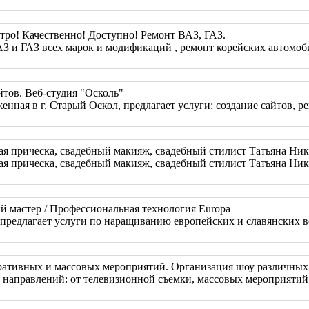
ро! Качественно! Доступно! Ремонт ВАЗ, ГАЗ.
АЗ и ГАЗ всех марок и модификаций , ремонт корейских авт
йтов. Веб-студия "Осколь"
женная в г. Старый Оскол, предлагает услуги: создание сайтов,
ая прическа, свадебный макияж, свадебный стилист Татьяна Ни
ая прическа, свадебный макияж, свадебный стилист Татьяна Ни
й мастер / Профессиональная технология Europa
предлагает услуги по наращиванию европейских и славянских во
поративных и массовых мероприятий. Организация шоу различных
 направлений: от телевизионной съемки, массовых мероприятий