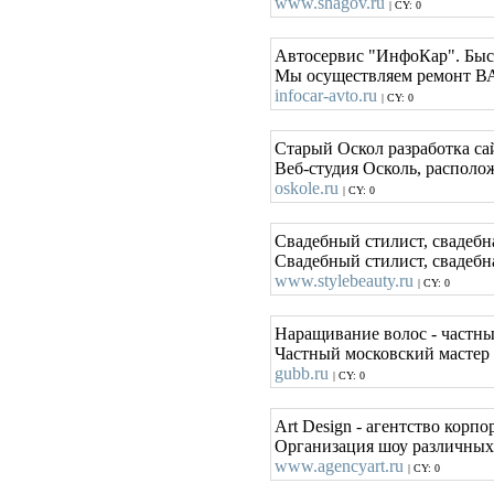
www.shagov.ru
| CY: 0
Автосервис "ИнфоКар". Быст
Мы осуществляем ремонт В
infocar-avto.ru
| CY: 0
Старый Оскол разработка са
Веб-студия Осколь, располо
oskole.ru
| CY: 0
Свадебный стилист, свадебн
Свадебный стилист, свадебн
www.stylebeauty.ru
| CY: 0
Наращивание волос - частны
Частный московский мастер 
gubb.ru
| CY: 0
Art Design - агентство кор
Организация шоу различных
www.agencyart.ru
| CY: 0