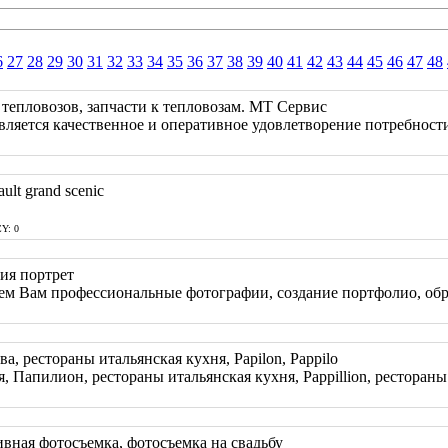
6
27
28
29
30
31
32
33
34
35
36
37
38
39
40
41
42
43
44
45
46
47
48
 тепловозов, запчасти к тепловозам. МТ Сервис
ляется качественное и оперативное удовлетворение потребност
ult grand scenic
CY: 0
ия портрет
агаем Вам профессиональные фотографии, создание портфолио, о
а, рестораны итальянская кухня, Papilon, Pappilo
, Папилион, рестораны итальянская кухня, Pappillion, ресторан
ивная фотосъемка, фотосъемка на свадьбу