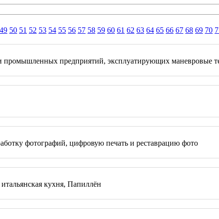
49
50
51
52
53
54
55
56
57
58
59
60
61
62
63
64
65
66
67
68
69
70
7
и промышленных предприятий, эксплуатирующих маневровые тепл
бработку фотографий, цифровую печать и реставрацию фото
ы итальянская кухня, Папиллён