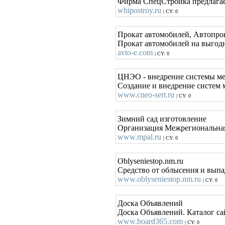
Фирма СпецСтройка предлагает
whipostroy.ru
| CY: 0
Прокат автомобилей, Автопрока
Прокат автомобилей на выгодн
avto-e.com
| CY: 0
ЦНЭО - внедрение системы ме
Создание и внедрение систем
www.cneo-sert.ru
| CY: 0
Зимний сад изготовление
Организация Межрегиональная
www.mpal.ru
| CY: 0
Oblyseniestop.nm.ru
Средство от облысения и выпад
www.oblyseniestop.nm.ru
| CY: 0
Доска Объявлений
Доска Объявлений. Каталог са
www.board365.com
| CY: 0