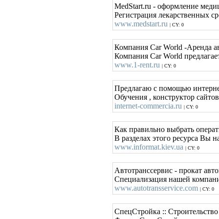
MedStart.ru - оформление мед
Регистрация лекарственных ср
www.medstart.ru
| CY: 0
Компания Car World -Аренда а
Компания Car World предлагает
www.1-rent.ru
| CY: 0
Предлагаю с помощью интерне
Обучения , конструктор сайто
internet-commercia.ru
| CY: 0
Как правильно выбрать операт
В разделах этого ресурса Вы 
www.informat.kiev.ua
| CY: 0
Автотранссервис - прокат авто
Специализация нашей компании
www.autotransservice.com
| CY: 0
СпецСтройка :: Строительство