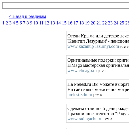
< Назад к разделам
1
2
3
4
5
6
7
8
9
10
11
12
13
14
15
16
17
18
19
20
21
22
23
24
25
2
Отели Крыма или детское лечен
'Кзантип Лазурный' - пансион
www.kazantip-lazurnyi.com
| CY: 0
Оригинальные подарки: ориг
ElMago мастерская оригинальн
www.elmago.ru
| CY: 0
На Prelest.ru Вы можете выбр
На сайте вы сможите посмотре
prelest.3dn.ru
| CY: 0
Сделаем отличный день рожде
Праздничное агентство "Радуга
www.radugachu.ru
| CY: 0