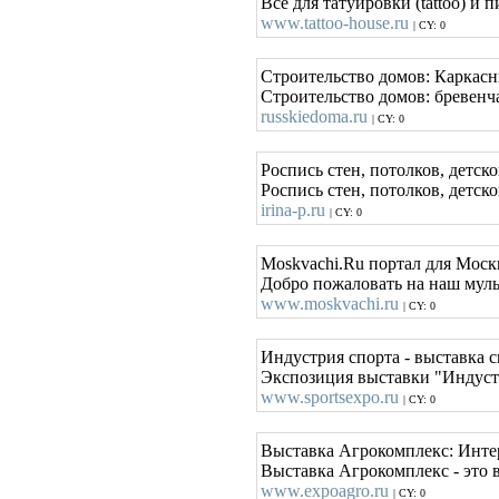
Всё для татуировки (tattoo) и 
www.tattoo-house.ru
| CY: 0
Строительство домов: Каркасн
Строительство домов: бревенч
russkiedoma.ru
| CY: 0
Роспись стен, потолков, детско
Роспись стен, потолков, детско
irina-p.ru
| CY: 0
Moskvachi.Ru портал для Моск
Добро пожаловать на наш мульт
www.moskvachi.ru
| CY: 0
Индустрия спорта - выставка 
Экспозиция выставки "Индустр
www.sportsexpo.ru
| CY: 0
Выставка Агрокомплекс: Инте
Выставка Агрокомплекс - это 
www.expoagro.ru
| CY: 0