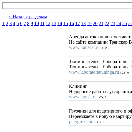
< Назад к разделам
1
2
3
4
5
6
7
8
9
10
11
12
13
14
15
16
17
18
19
20
21
22
23
24
25
2
Аренда автокранов и экскават
На сайте компании Транскар В
www.transcar.ru
| CY: 0
Тюнинг-ателье "Лаборатория Т
Тюнинг-ателье "Лаборатория Т
www.laboratoriatuninga.ru
| CY: 0
Клининг
Недорогие работы аутсорсинга
www.konslt.ru
| CY: 0
Грузчики для квартирного и офи
Переезжаете в новую квартиру 
pitergruz.com
| CY: 0