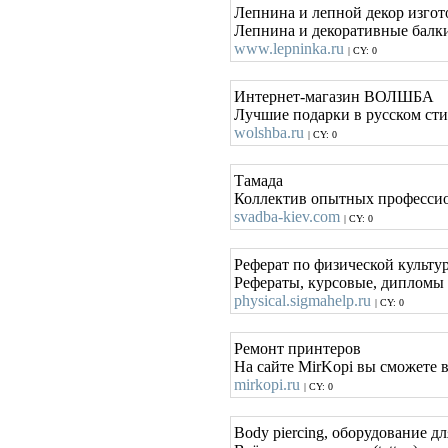
Лепнина и лепной декор изгот
Лепнина и декоративные балки.
www.lepninka.ru
| CY: 0
Интернет-магазин ВОЛШБА
Лучшие подарки в русском стил
wolshba.ru
| CY: 0
Тамада
Коллектив опытных профессио
svadba-kiev.com
| CY: 0
Реферат по физической культуре 
Рефераты, курсовые, дипломы 
physical.sigmahelp.ru
| CY: 0
Ремонт принтеров
На сайте MirKopi вы сможете 
mirkopi.ru
| CY: 0
Body piercing, оборудование дл