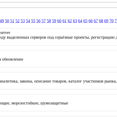
49
50
51
52
53
54
55
56
57
58
59
60
61
62
63
64
65
66
67
68
69
70
7
server
нду выделенных серверов под серьёзные проекты, регистрацию д
а обновление
налитика, законы, описание товаров, каталог участников рынка,
гающие, морозостойкие, шумозащитные