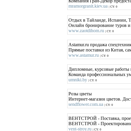
Компания Гран-Декор предоста
mramorgranit.kiev.ua
| CY: 0
Отдых в Тайланде, Испании, 
Онлайн бронирование туров и 
www.zaotdihom.ru
| CY: 0
Astamur.ru продажа спецтехни
Прямые поставки из Китая, сам
www.astamur.ru
| CY: 0
Дипломные, курсовые работы 
Команда профессиональных умн
umniki.by
| CY: 0
Розы цветы
Интернет-магазин цветов. Дос
sendflower.com.ua
| CY: 0
ВЕНТСТРОЙ - Поставка, проек
ВЕНТСТРОЙ - Проектирование,
vent-stroy.ru
| CY: 0