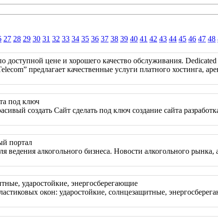
6
27
28
29
30
31
32
33
34
35
36
37
38
39
40
41
42
43
44
45
46
47
48
о доступной цене и хорошего качество обслуживания. Dedicated 
elecom” предлагает качественные услуги платного хостинга, аре
та под ключ
асивый создать Сайт сделать под ключ создание сайта разработк
ый портал
я ведения алкогольного бизнеса. Новости алкогольного рынка, а
итные, ударостойкие, энергосберегающие
ластиковых окон: ударостойкие, солнцезащитные, энергосбере