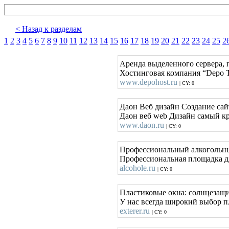
< Назад к разделам
1
2
3
4
5
6
7
8
9
10
11
12
13
14
15
16
17
18
19
20
21
22
23
24
25
2
Аренда выделенного сервера, п
Хостинговая компания “Depo T
www.depohost.ru
| CY: 0
Даон Веб дизайн Создание сай
Даон веб web Дизайн самый кр
www.daon.ru
| CY: 0
Профессиональный алкогольн
Профессиональная площадка дл
alcohole.ru
| CY: 0
Пластиковые окна: солнцезащ
У нас всегда широкий выбор п
exterer.ru
| CY: 0