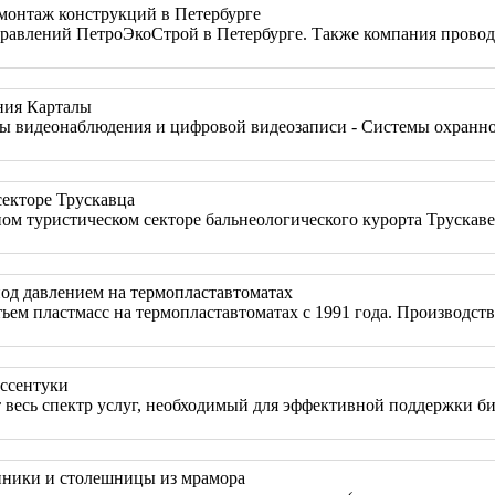
емонтаж конструкций в Петербурге
правлений ПетроЭкоСтрой в Петербурге. Также компания проводи
ния Карталы
ы видеонаблюдения и цифровой видеозаписи - Системы охранной
секторе Трускавца
ом туристическом секторе бальнеологического курорта Трускаве
од давлением на термопластавтоматах
ьем пластмасс на термопластавтоматах с 1991 года. Производст
Ессентуки
т весь спектр услуг, необходимый для эффективной поддержки 
нники и столешницы из мрамора