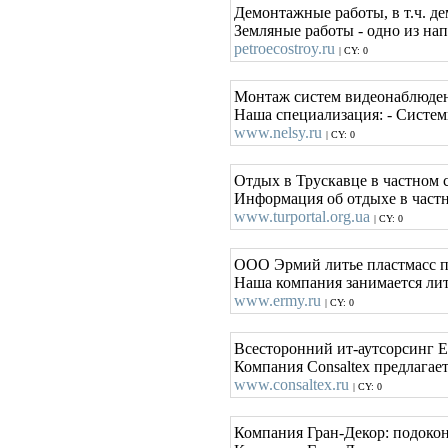
Демонтажные работы, в т.ч. д
Земляные работы - одно из на
petroecostroy.ru
| CY: 0
Монтаж систем видеонаблюде
Наша специализация: - Систем
www.nelsy.ru
| CY: 0
Отдых в Трускавце в частном 
Информация об отдыхе в частн
www.turportal.org.ua
| CY: 0
ООО Эрмий литье пластмасс п
Наша компания занимается лит
www.ermy.ru
| CY: 0
Всесторонний ит-аутсорсинг 
Компания Consaltex предлагае
www.consaltex.ru
| CY: 0
Компания Гран-Декор: подоко