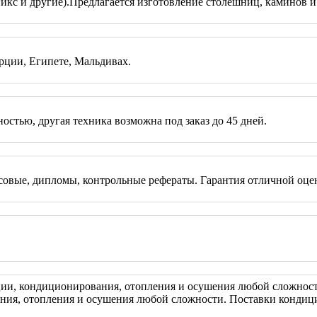
икс и другие).Предлагается изготовление столешниц, каминов и
рции, Египете, Мальдивах.
остью, другая техника возможна под заказ до 45 дней.
овые, дипломы, контрольные рефераты. Гарантия отличной оцен
ии, кондиционирования, отопления и осушения любой сложност
я, отопления и осушения любой сложности. Поставки кондици