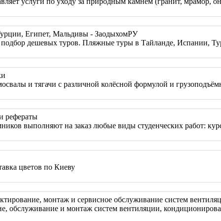
вляет услуги по уходу за природным камнем (гранит, мрамор, он
Турции, Египет, Мальдивы - ЗаодыхомРУ
подбор дешевых туров. Пляжные туры в Тайланде, Испании, Ту
ки
освалы и тягачи с различной колёсной формулой и грузоподъёмн
и рефераты
иков выполняют на заказ любые виды студенческих работ: курс
тавка цветов по Киеву
тирование, монтаж и сервисное обслуживание систем вентиляц
 обслуживание и монтаж систем вентиляции, кондиционировани