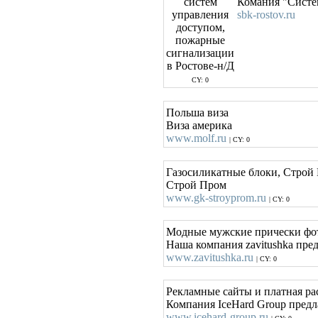
Комания "Систем
sbk-rostov.ru
CY: 0
Польша виза
Виза америка
www.molf.ru
| CY: 0
Газосиликатные блоки, Строй 
Строй Пром
www.gk-stroyprom.ru
| CY: 0
Модные мужские прически фо
Наша компания zavitushka пре
www.zavitushka.ru
| CY: 0
Рекламные сайты и платная рас
Компания IceHard Group предл
www.icehard-group.ru