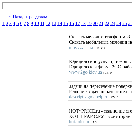
< Назад к разделам
1
2
3
4
5
6
7
8
9
10
11
12
13
14
15
16
17
18
19
20
21
22
23
24
25
2
Скачать мелодии телефон мр3
Скачать мобильные мелодии на
music.xit-m.ru
| CY: 0
Юридические услуги, помощь 
Юридическая фирма 2GO работ
www.2go.kiev.ua
| CY: 0
Задачи на пересечение поверхнос
Решение задач по начертательн
descript.sigmahelp.ru
| CY: 0
HОT*PRICЕ.ru - сравнение сто
ХOТ-ПРAЙС.РУ - мониторинг 
hot-price.ru
| CY: 0